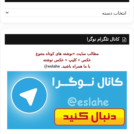
ف
ه
ر
س
ت
کانال تلگرام نوگرا
م
و
مطالب سایت +نوشته های کوتاه متنوع
ض
عکس + کلیپ + عکس نوشته
و
با ما همراه باشید.
eslahe@
ع
ا
ت
/
ب
ا