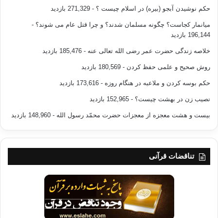
حکم نوشیدن آبجو (بیره) در اسلام چیست ؟
- 271,329 بازدید
میانمار کجاست؟ چگونه مسلمان شدند؟ و چرا قتل عام می شوند؟
-
196,144 بازدید
خلاصه زندگی حضرت عمر رضی الله تعالی عنه
- 185,476 بازدید
روش صحیح و علمی حفظ کردن
- 180,569 بازدید
حکم بوسه کردن و ملاعبه در هنگام روزه
- 173,616 بازدید
نصیب زن در بهشت چیست؟
- 152,965 بازدید
بیست و هشت معجزه از معجزات حضرت محمّد رسول الله
- 148,960 بازدید
تناقضات قرآنی