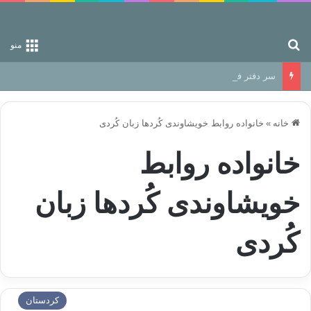
جستجو برای
منو
سر دفتر فساد در زمین‌، دوری وکناره‌گیری از راه خداست‌!
خانه
»
خانواده روابط خویشاوندی کُردها زبان كُردی
خانواده روابط
خویشاوندی کُردها زبان
كُردی
كردستان