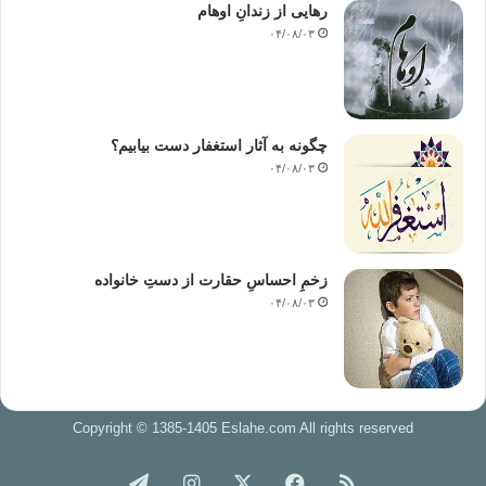
رهایی از زندانِ اوهام
۰۴/۰۸/۰۳
چگونه به آثار استغفار دست بیابیم؟
۰۴/۰۸/۰۳
زخمِ احساسِ حقارت از دستِ خانواده
۰۴/۰۸/۰۳
Copyright © 1385-1405 Eslahe.com All rights reserved
خوراک
فیس
X
اینستاگرام
تلگرام