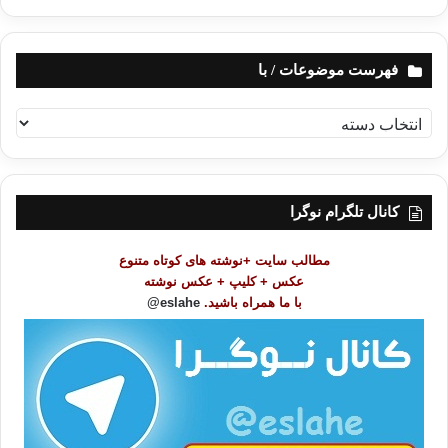
فهرست موضوعات / با
ف
ه
ر
س
ت
کانال تلگرام نوگرا
م
و
مطالب سایت +نوشته های کوتاه متنوع
ض
عکس + کلیپ + عکس نوشته
و
با ما همراه باشید.
eslahe@
ع
ا
ت
/
ب
ا