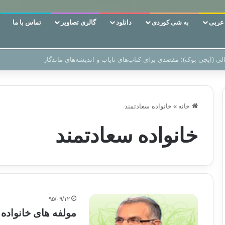
ربی
به شی کوردی
دانلود
گالری تصاویر
تماس با ما
ن‌، دوری وکناره‌گیری از راه خداست‌!
خانه
»
خانواده سعادتمند
خانواده سعادتمند
۹۵/۰۹/۱۲
مولفه های خانواده 