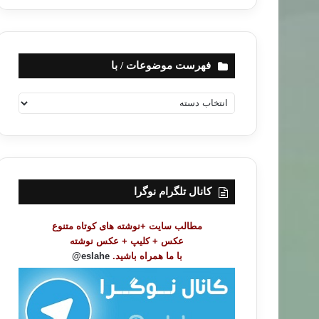
فهرست موضوعات / با
ف
ه
ر
س
ت
م
و
کانال تلگرام نوگرا
ض
و
مطالب سایت +نوشته های کوتاه متنوع
ع
عکس + کلیپ + عکس نوشته
ا
با ما همراه باشید.
eslahe@
ت
/
ب
ا