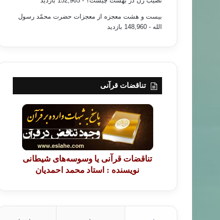
نصیب زن در بهشت چیست؟
- 152,965 بازدید
بیست و هشت معجزه از معجزات حضرت محمّد رسول
الله
- 148,960 بازدید
تناقضات قرآنی
تناقضات قرآنی یا وسوسه‌های شیطانی
نویسنده : استاد محمد احمدیان