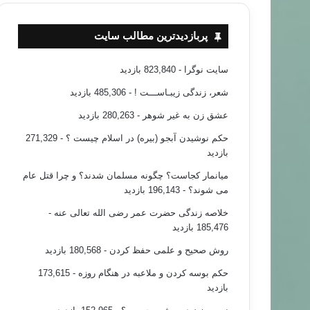
پربازدیدترین مطالب سایت
سایت نوگرا
- 823,840 بازدید
شعر، زندگی زیبـاســـت !
- 485,306 بازدید
عشق زن به غیر شوهر
- 280,263 بازدید
حکم نوشیدن آبجو (بیره) در اسلام چیست ؟
- 271,329
بازدید
میانمار کجاست؟ چگونه مسلمان شدند؟ و چرا قتل عام
می شوند؟
- 196,143 بازدید
خلاصه زندگی حضرت عمر رضی الله تعالی عنه
-
185,476 بازدید
روش صحیح و علمی حفظ کردن
- 180,568 بازدید
حکم بوسه کردن و ملاعبه در هنگام روزه
- 173,615
بازدید