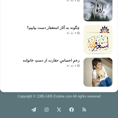
۰۴/۰۸/۰۳
چگونه به آثار استغفار دست بیابیم؟
۰۴/۰۸/۰۳
زخمِ احساسِ حقارت از دستِ خانواده
۰۴/۰۸/۰۳
Copyright © 1385-1405 Eslahe.com All rights reserved
خوراک
فیس
X
اینستاگرام
تلگرام