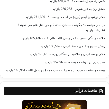
شعر، زندگی زیبـاســـت !
- 485,306 بازدید
عشق زن به غیر شوهر
- 280,263 بازدید
حکم نوشیدن آبجو (بیره) در اسلام چیست ؟
- 271,329 بازدید
میانمار کجاست؟ چگونه مسلمان شدند؟ و چرا قتل عام می شوند؟
-
196,144 بازدید
خلاصه زندگی حضرت عمر رضی الله تعالی عنه
- 185,476 بازدید
روش صحیح و علمی حفظ کردن
- 180,569 بازدید
حکم بوسه کردن و ملاعبه در هنگام روزه
- 173,616 بازدید
نصیب زن در بهشت چیست؟
- 152,965 بازدید
بیست و هشت معجزه از معجزات حضرت محمّد رسول الله
- 148,961 بازدید
تناقضات قرآنی