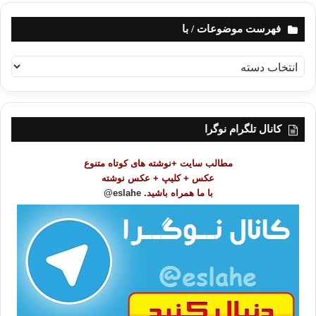
فهرست موضوعات / با
ف
ه
ر
س
ت
کانال تلگرام نوگرا
م
و
مطالب سایت +نوشته های کوتاه متنوع
ض
عکس + کلیپ + عکس نوشته
و
با ما همراه باشید.
eslahe@
ع
ا
ت
/
ب
ا