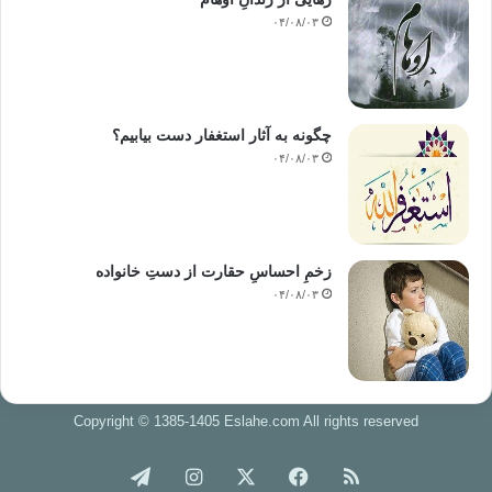
۰۴/۰۸/۰۳
چگونه به آثار استغفار دست بیابیم؟
۰۴/۰۸/۰۳
زخمِ احساسِ حقارت از دستِ خانواده
۰۴/۰۸/۰۳
Copyright © 1385-1405 Eslahe.com All rights reserved
خوراک
فیس
X
اینستاگرام
تلگرام