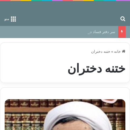
جستجو برای
منو
سر دفتر فساد در زمین‌، دوری وکناره‌گیری از راه خداست‌!
خانه
»
ختنه دختران
ختنه دختران