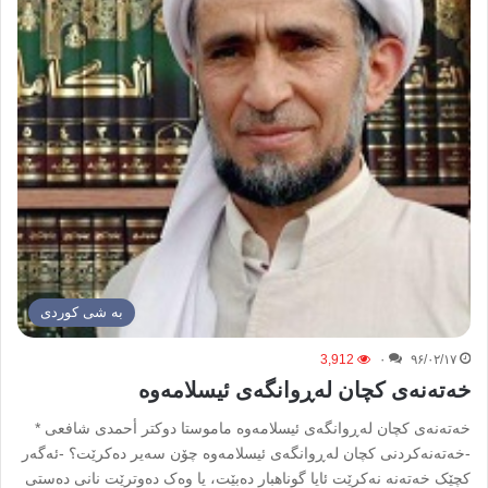
به شی کوردی
3,912
۰
۹۶/۰۲/۱۷
خەتەنەى کچان لەڕوانگەى ئیسلامەوە
خەتەنەى کچان لەڕوانگەى ئیسلامەوە ماموستا دوکتر أحمدی شافعی *
-خەتەنەکردنى کچان لەڕوانگەى ئیسلامەوە چۆن سەیر دەکرێت؟ -ئەگەر
کچێک خەتەنە نەکرێت ئایا گوناهبار دەبێت، یا وەک دەوترێت نانى دەستى