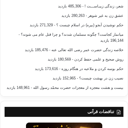
شعر، زندگی زیبـاســـت !
- 485,306 بازدید
عشق زن به غیر شوهر
- 280,263 بازدید
حکم نوشیدن آبجو (بیره) در اسلام چیست ؟
- 271,329 بازدید
میانمار کجاست؟ چگونه مسلمان شدند؟ و چرا قتل عام می شوند؟
-
196,144 بازدید
خلاصه زندگی حضرت عمر رضی الله تعالی عنه
- 185,476 بازدید
روش صحیح و علمی حفظ کردن
- 180,569 بازدید
حکم بوسه کردن و ملاعبه در هنگام روزه
- 173,616 بازدید
نصیب زن در بهشت چیست؟
- 152,965 بازدید
بیست و هشت معجزه از معجزات حضرت محمّد رسول الله
- 148,961 بازدید
تناقضات قرآنی