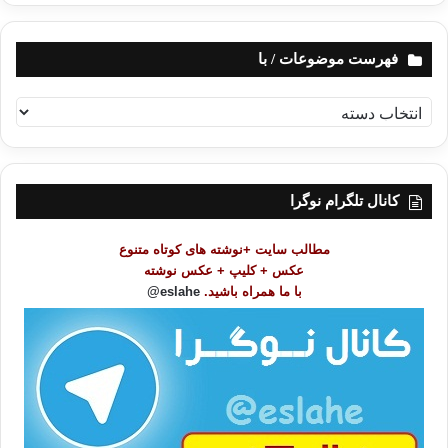
فهرست موضوعات / با
ف
ه
ر
س
ت
کانال تلگرام نوگرا
م
و
مطالب سایت +نوشته های کوتاه متنوع
ض
عکس + کلیپ + عکس نوشته
و
با ما همراه باشید.
eslahe@
ع
ا
ت
/
ب
ا