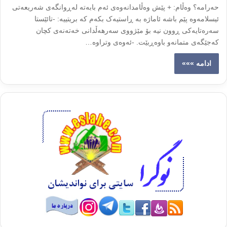
حەرامە؟ وەڵام: + پێش وەڵامدانەوەى ئەم بابەتە لەڕوانگەى شەریعەتى
ئیسلامەوە پێم باشە ئاماژە بە ڕاستیەک بکەم کە بریتییە: -تائێستا
سەرەتایەکى ڕوون نیە بۆ مێژووى سەرهەڵدانى خەتەنەى کچان
کەجێگەى متمانەو باوەڕبێت. -ئەوەى وتراوە…
ادامه »»»