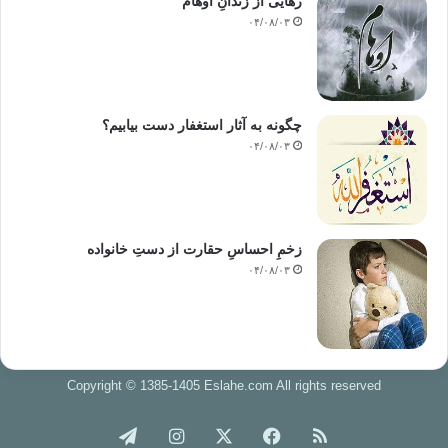
رهایی از زندانِ اوهام
۰۴/۰۸/۰۳
چگونه به آثار استغفار دست بیابیم؟
۰۴/۰۸/۰۳
زخمِ احساسِ حقارت از دستِ خانواده
۰۴/۰۸/۰۳
Copyright © 1385-1405 Eslahe.com All rights reserved
خوراک
فیس
X
اینستاگرام
تلگرام