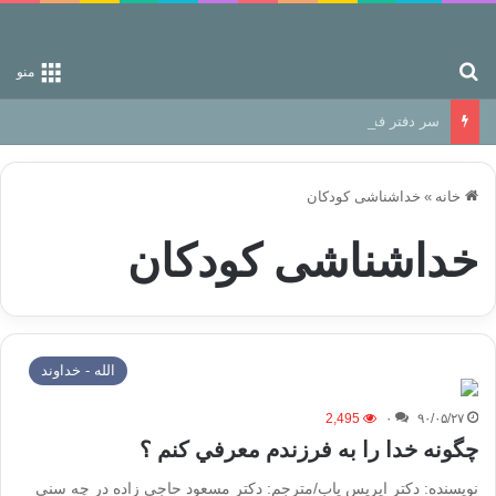
جستجو برای
منو
سر دفتر فساد در زمین‌، دوری وکناره‌گیری از راه خداست‌!
خانه
»
خداشناشی کودکان
خداشناشی کودکان
الله - خداوند
2,495
۰
۹۰/۰۵/۲۷
چگونه خدا را به فرزندم معرفي كنم ؟
نویسنده: دکتر ایریس یاب/مترجم: دکتر مسعود حاجی زاده در چه سنی