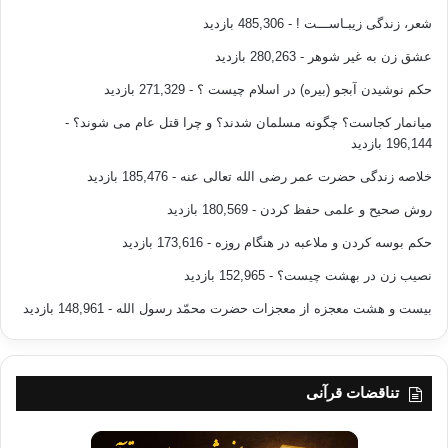
شعر، زندگی زیبـاســـت !
- 485,306 بازدید
عشق زن به غیر شوهر
- 280,263 بازدید
حکم نوشیدن آبجو (بیره) در اسلام چیست ؟
- 271,329 بازدید
میانمار کجاست؟ چگونه مسلمان شدند؟ و چرا قتل عام می شوند؟
-
196,144 بازدید
خلاصه زندگی حضرت عمر رضی الله تعالی عنه
- 185,476 بازدید
روش صحیح و علمی حفظ کردن
- 180,569 بازدید
حکم بوسه کردن و ملاعبه در هنگام روزه
- 173,616 بازدید
نصیب زن در بهشت چیست؟
- 152,965 بازدید
بیست و هشت معجزه از معجزات حضرت محمّد رسول الله
- 148,961 بازدید
تناقضات قرآنی