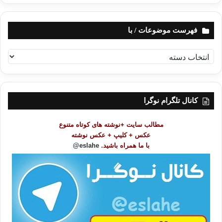
فهرست موضوعات / با
ف
ه
ر
س
ت
کانال تلگرام نوگرا
م
و
مطالب سایت +نوشته های کوتاه متنوع
ض
عکس + کلیپ + عکس نوشته
و
با ما همراه باشید.
eslahe@
ع
ا
ت
/
ب
ا