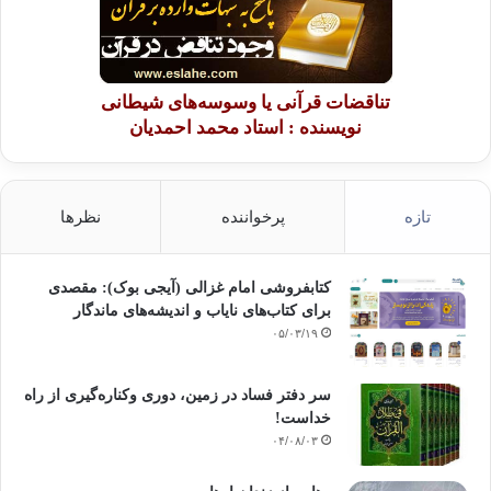
تناقضات قرآنی یا وسوسه‌های شیطانی
نویسنده : استاد محمد احمدیان
تازه
پرخواننده
نظرها
کتابفروشی امام غزالی (آیجی بوک): مقصدی
برای کتاب‌های نایاب و اندیشه‌های ماندگار
۰۵/۰۳/۱۹
سر دفتر فساد در زمین‌، دوری وکناره‌گیری از راه
خداست‌!
۰۴/۰۸/۰۳