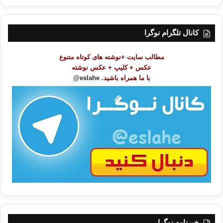
ر
س
ت
کانال تلگرام نوگرا
م
و
مطالب سایت +نوشته های کوتاه متنوع
ض
عکس + کلیپ + عکس نوشته
و
با ما همراه باشید.
eslahe@
ع
ا
ت
/
ب
ا
خبرنامه نوگرا