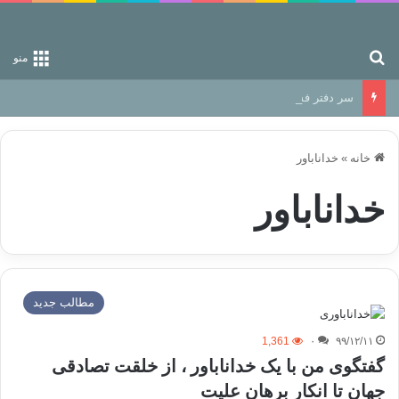
جستجو برای
منو
سر دفتر فساد در زمین‌، دوری وکناره‌گیری از راه خداست‌!
خانه
»
خداناباور
خداناباور
مطالب جدید
1,361
۰
۹۹/۱۲/۱۱
گفتگوی من با یک خداناباور ، از خلقت تصادقی
جهان تا انکار برهان علیت