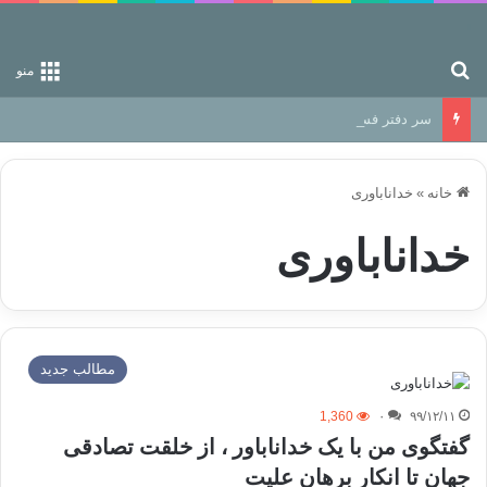
جستجو برای
منو
سر دفتر فساد در زمین‌، دوری وکناره‌گیری از راه خداست‌!
خانه
»
خداناباوری
خداناباوری
مطالب جدید
1,360
۰
۹۹/۱۲/۱۱
گفتگوی من با یک خداناباور ، از خلقت تصادقی
جهان تا انکار برهان علیت