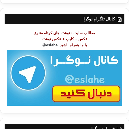
ر
س
ت
کانال تلگرام نوگرا
م
و
مطالب سایت +نوشته های کوتاه متنوع
ض
عکس + کلیپ + عکس نوشته
و
با ما همراه باشید.
eslahe@
ع
ا
ت
/
ب
ا
خبرنامه نوگرا