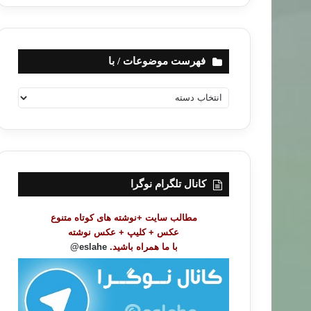
فهرست موضوعات / با
ف
ه
ر
س
ت
م
و
کانال تلگرام نوگرا
ض
و
مطالب سایت +نوشته های کوتاه متنوع
ع
عکس + کلیپ + عکس نوشته
ا
با ما همراه باشید.
eslahe@
ت
/
ب
ا