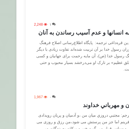
2,248
۱
ه انسانها و عدم آسیب رساندن به آنان
ین قره‌داغی ترجمه: پایگاه‌ اطلاع‌رسانی اصلاح فرهنگ
ان رسول خدا بر آن تربیت شده‌اند تفاوت زیادی با دیگر
هنگ رسول خدا (ص)، آن مایه رحمت برای جهانیان و کسی
خلق عظیم» بر تارک او می‌درخشد بسیار محبوب و حتی
ست.
1,967
۰
و مهرباني خداوند
رجم: مجتبي دروزي میان من ،و آدمیان و پریان رویدادی
فرینم اما جز من پرستش می شود،من رزق و روزی می
 و سپاس قرار می گیرد،خیر و برکاتم به بندگانم می