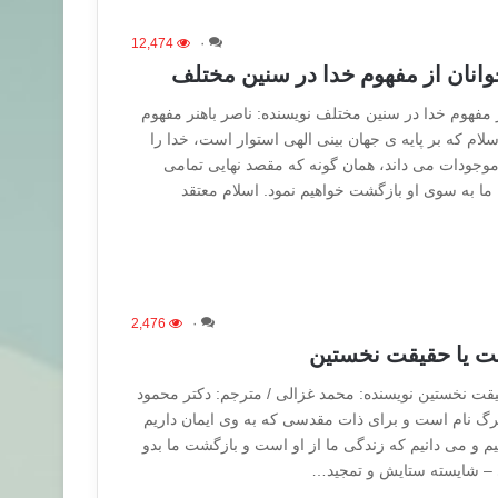
12,474
۰
وانان از مفهوم خدا در سنین مختلف
 مفهوم خدا در سنین مختلف نویسنده: ناصر باهنر مفهوم
سلام که بر پایه ی جهان بینی الهی استوار است، خدا را
ودات می داند، همان گونه که مقصد نهایی تمامی
ا به سوی او بازگشت خواهیم نمود. اسلام معتقد
2,476
۰
قت یا حقیقت نخستین
یقت نخستین نویسنده: محمد غزالی / مترجم: دکتر محمود
ترگ نام است و برای ذات مقدسی که به وی ایمان داریم
م و می دانیم که زندگی ما از او است و بازگشت ما بدو
ی – شایسته ستایش و تمجید…