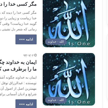
مگر کسی خدا را دی
مگر کسی خدا را دیده که م
خدا زیباست و زیبایی را د
گویند خدا زیباست؟ وقتی 
زمانی که شعر دل نشینی 
ادامه »»»
الله - خداوند
۹۳/۰۷/۰۲
ایمان به خداوند چ
ما را برطرف می ک
ایمان به خداوند چگونه آش
نویسنده : عبدالرزاق نوفل /
مهمترین اصل از اصول آن، ا
شرایع و ادیان آسمانی برای
الله - خداوند
ادامه »»»