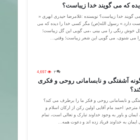
ده که می گویند خدا زیباست؟
ی گویند خدا زیباست؟ نویسنده :غلامرضا حیدری ابهری «
وست دارد.» رسول الله(ص) مگر کسی خدا را دیده که می
گل خوش رنگی را می بینی ،می گویی این گل زیباست؛
را می شنوی، می گویی این شعر زیباست؛ وقتی…
4,697
۳
گونه آشفتگی و نابسامانی روحی و فکری
ند؟
فتگی و نابسامانی روحی و فکر ما را برطرف می کند؟
 مترجم: احمد مام آقایی اولین رکن از ارکان اسلام و
یمان و باور به وجود خداوند تبارک و تعالی است، تمام
 ایمان به خداوند فریاد زده اند و دعوت همه…