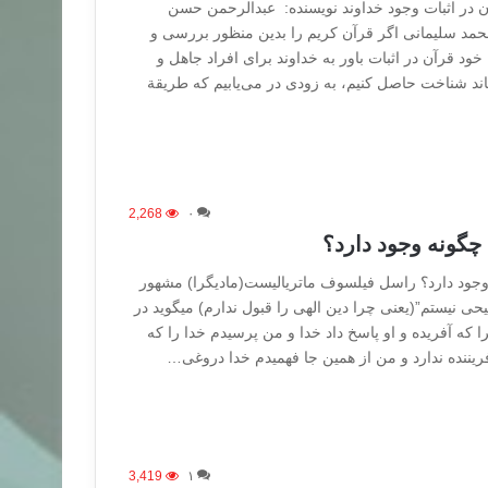
ن در اثبات وجود خداوند نویسنده: عبدالرحمن حسن
 محمد سلیمانی اگر قرآن کریم را بدین منظور بررسی و
خود قرآن در اثبات باور به خداوند برای افراد جاهل و
عاند شناخت حاصل کنیم، به زودی در می‌یابیم که طریقة
2,268
۰
؟ چگونه وجود دارد؟
ه وجود دارد؟ راسل فیلسوف ماتریالیست(مادیگرا) مشهور
ی نیستم”(یعنی چرا دین الهی را قبول ندارم) میگوید در
 که آفریده و او پاسخ داد خدا و من پرسیدم خدا را که
آفریننده ندارد و من از همین جا فهمیدم خدا دروغی…
3,419
۱