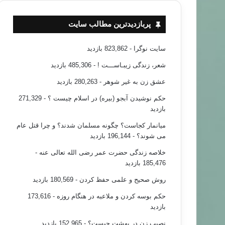
پربازدیدترین مطالب سایت
سایت نوگرا
- 823,862 بازدید
شعر، زندگی زیبـاســـت !
- 485,306 بازدید
عشق زن به غیر شوهر
- 280,263 بازدید
حکم نوشیدن آبجو (بیره) در اسلام چیست ؟
- 271,329
بازدید
میانمار کجاست؟ چگونه مسلمان شدند؟ و چرا قتل عام
می شوند؟
- 196,144 بازدید
خلاصه زندگی حضرت عمر رضی الله تعالی عنه
-
185,476 بازدید
روش صحیح و علمی حفظ کردن
- 180,569 بازدید
حکم بوسه کردن و ملاعبه در هنگام روزه
- 173,616
بازدید
نصیب زن در بهشت چیست؟
- 152,965 بازدید