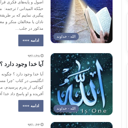
اصول و پایه‌های فکری قرآ
حبنّکة المیدانی / ترجمه:
پیگیری نماییم که بر طریقة 
نادان یا مخالفان منکر و م
مذکور در جلب…
الله - خداوند
ادامه »»»
۹۳/۱۱/۲۸
آیا خدا وجود دارد 
آیا خدا وجود دارد ؟ چگون
انگلیسی در کتاب “چرا مسیح
کودکی از پدرم پرسیدم، مرا
آفریده و او پاسخ داد خدا 
ادامه »»»
الله - خداوند
۹۳/۱۰/۲۴