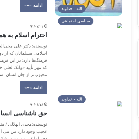
ادامه »»»
الله - خداوند
سياسي اجتماعي
۹۱/۰۷/۲۱
احترام اسلام به هم
نویسنده: دکتر علی محی‌الد
اسلامی مسلمانان که از دور
فرهنگ‌ها دارد؛ در این فر
که مهر تأیید «وانک لعلی 
محبوب‌تر از جان انسان ا
ادامه »»»
الله - خداوند
۹۰/۰۶/۱۸
حق ناشناسی انسان 
نویسنده:مجدی الهلالی / مت
عجیب وجود دارد:من می آ
دهم اما غیر من مورد تشکر