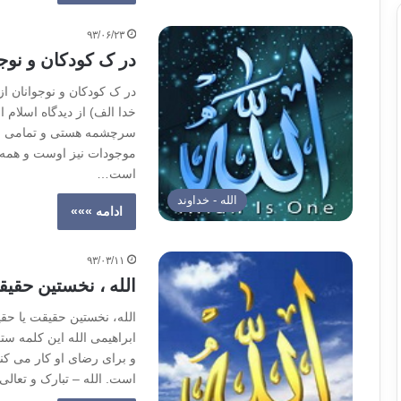
۹۳/۰۶/۲۳
در ک کودکان و نوج
در ک کودکان و نوجوانان از
خدا الف) از دیدگاه اسلام ا
سرچشمه هستی و تمامی موج
موجودات نیز اوست و همه م
است…
الله - خداوند
ادامه »»»
۹۳/۰۳/۱۱
الله ، نخستین حقی
الله، نخستین حقیقت یا حق
ابراهیمی الله این کلمه س
و برای رضای او کار می کنی
است. الله – تبارک و تعال