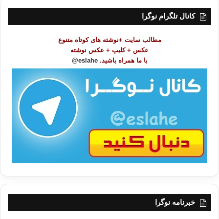
س
ت
کانال تلگرام نوگرا
م
و
مطالب سایت +نوشته های کوتاه متنوع
ض
عکس + کلیپ + عکس نوشته
و
با ما همراه باشید.
eslahe@
ع
ا
ت
/
ب
ا
خبرنامه نوگرا