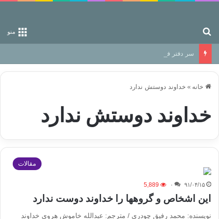
جستجو برای
منو
سر دفتر فساد در زمین‌، دوری وکناره‌گیری از راه خداست‌!
خانه
»
خداوند دوستش ندارد
خداوند دوستش ندارد
مقالات
5,889
۰
۹۱/۰۴/۱۵
این اشخاص و گروهها را خداوند دوست ندارد
نویسنده: محمد رفیق چودری / مترجم: عبدالله خاموش هروی خداوند