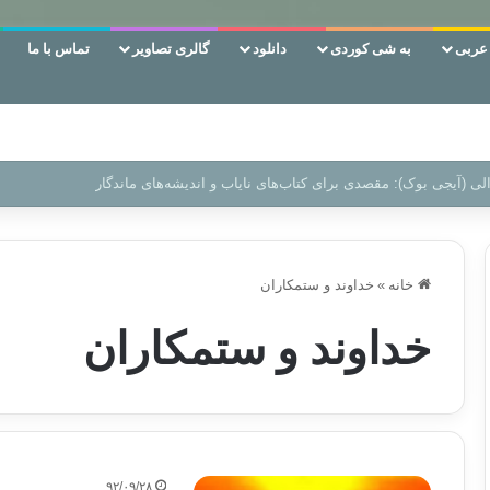
ربی
به شی کوردی
دانلود
گالری تصاویر
تماس با ما
ن‌، دوری وکناره‌گیری از راه خداست‌!
خانه
»
خداوند و ستمکاران
خداوند و ستمکاران
۹۲/۰۹/۲۸