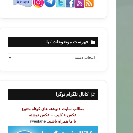
فهرست موضوعات / با
ف
ه
ر
س
ت
م
و
کانال تلگرام نوگرا
ض
و
مطالب سایت +نوشته های کوتاه متنوع
ع
عکس + کلیپ + عکس نوشته
ا
با ما همراه باشید.
eslahe@
ت
/