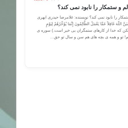
م و ستمکار را نابود نمی کند؟
کار را نابود نمی کند؟ نویسنده: غلامرضا حیدری ابهری
َ غَافِلاً عَمَّا يَعْمَلُ الظَّالِمُونَ إِنَّمَا يُؤَخِّرُهُمْ لِيَوْمٍ
(خیال نکن که خدا از کارهای ستمگران بی خبر است.) سوره ی