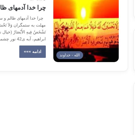
چرا خدا آدمهای ظال
چرا خدا آدمهای ظالم و ستم
مهلت به ستمگران وَلاَ تَحْسَبَنَّ اللّه
تَشْخَصُ فِيهِ الأَبْصَارُ 
ابراهیم، آیه ی42 نور چشمم! تو و همه ی بچه های هم سن و سال تو حق…
ادامه »»»
الله - خداوند