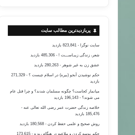
پربازدیدترین مطالب سایت
سایت نوگرا
- 823,841 بازدید
شعر، زندگی زیبـاســـت !
- 485,306 بازدید
عشق زن به غیر شوهر
- 280,263 بازدید
حکم نوشیدن آبجو (بیره) در اسلام چیست ؟
- 271,329
بازدید
میانمار کجاست؟ چگونه مسلمان شدند؟ و چرا قتل عام
می شوند؟
- 196,143 بازدید
خلاصه زندگی حضرت عمر رضی الله تعالی عنه
-
185,476 بازدید
روش صحیح و علمی حفظ کردن
- 180,568 بازدید
حکم بوسه کردن و ملاعبه در هنگام روزه
- 173,615