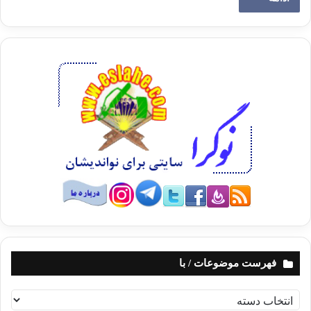
فهرست موضوعات / با
ف