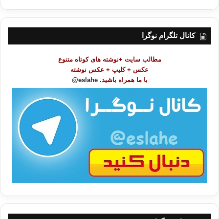
ه
ر
س
ت
کانال تلگرام نوگرا
م
و
مطالب سایت +نوشته های کوتاه متنوع
ض
عکس + کلیپ + عکس نوشته
و
با ما همراه باشید.
eslahe@
ع
ا
ت
/
ب
ا