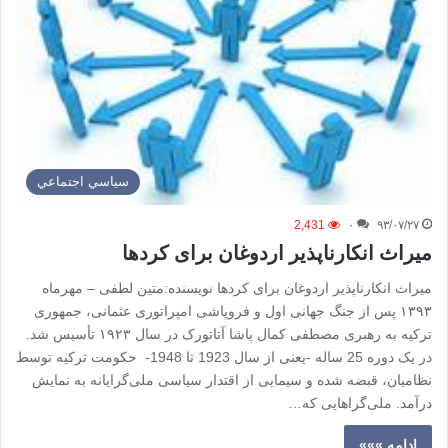
سياسي اجتماعي
2,431
۰
۹۳/۰۷/۲۷
میراث انکارناپذیر اردوغان برای کردها
میراث انکارناپذیر اردوغان برای کردها نویسنده:متین لطفی – مهرماه
۱۳۹۳ پس از جنگ جهانی اول و فروپاشی امپراتوری عثمانی، جمهوری
ترکیه به رهبری مصطفی کمال پاشا آتاتورک در سال ۱۹۲۳ تأسیس شد.
در يک دوره 25 ساله -يعنی از سال 1923 تا 1948- حکومت ترکیه توسط
نظاميان، قبضه شده و سیمایی از اقتدار سیاسی ملی‌گرایانه به نمایش
درآمد. ملی‌گراهایی که…
ادامه »»»