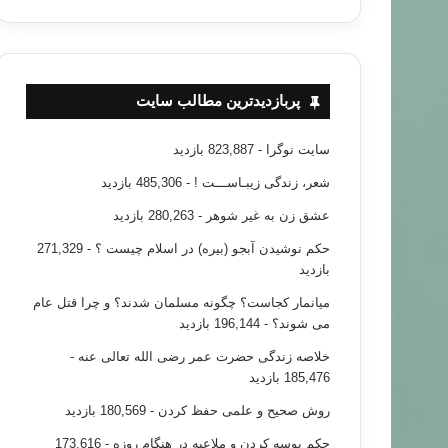
پربازدیدترین مطالب سایت
سایت نوگرا
- 823,887 بازدید
شعر، زندگی زیبـاســـت !
- 485,306 بازدید
عشق زن به غیر شوهر
- 280,263 بازدید
حکم نوشیدن آبجو (بیره) در اسلام چیست ؟
- 271,329
بازدید
میانمار کجاست؟ چگونه مسلمان شدند؟ و چرا قتل عام
می شوند؟
- 196,144 بازدید
خلاصه زندگی حضرت عمر رضی الله تعالی عنه
-
185,476 بازدید
روش صحیح و علمی حفظ کردن
- 180,569 بازدید
حکم بوسه کردن و ملاعبه در هنگام روزه
- 173,616