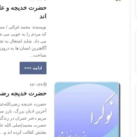
حضرت خديجه و عايش
اند
نویسنده: محمد غزالی / متر
که مردم را به خوبی می ش
می داد. شاید اشتغال به تج
آگاهترین انسان ها به درو
شناخت…
ادامه »»»
۸۷/۰۱/۲۷
حضرت خدیجه رضی‌ال
حضرت خدیجه رضی‌الله‌عنها
حضرت محمد(صلى الله عليه 
بعثتش کفالت کرده اند و…