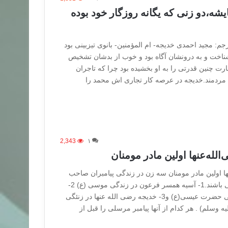
ه،دو زنی که یگانه روزگار خود بوده
جم: مجید احمدی خدیجه- ام المؤمنین- بانوی تیزبینی بود
ناخت و به درونشان آگاه بود و خوب از بدشان تشخیص
ارت چنین قدرتی را به او بخشیده بود چرا که تاجران
ن مردمند.خدیجه در عرصه کار تجاری اش محمد را
2,343
۱
له‌عنها اولین مادر مومنان
 اولین مادر مومنان سه زن در زندگی پیامبران صاحب
آخرین ادیان بزرگ، بارز می باشند.1- آسیه همسر فرعون در زندگی موسی (ع) 2-
مریم دختر عمران در زندگی حضرت عیسی(ع) و3- خدیجه رضی الله عنها در زنئگی
وسلم) . هر کدام از آنها پیامبر مرسلی را قبل از