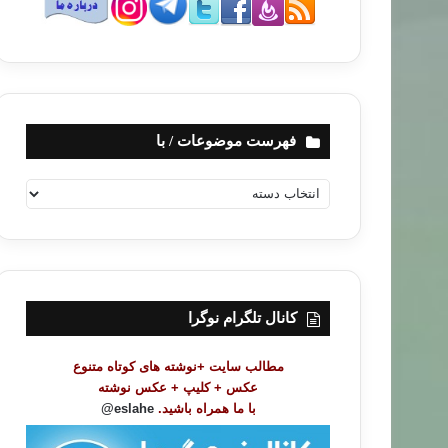
فهرست موضوعات / با
ف
ه
ر
س
ت
م
و
کانال تلگرام نوگرا
ض
و
مطالب سایت +نوشته های کوتاه متنوع
ع
عکس + کلیپ + عکس نوشته
ا
با ما همراه باشید.
eslahe@
ت
/