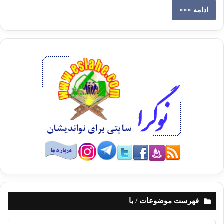
ادامه »»»
فهرست موضوعات / با