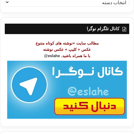
ف
ه
ر
س
ت
کانال تلگرام نوگرا
م
و
مطالب سایت +نوشته های کوتاه متنوع
ض
عکس + کلیپ + عکس نوشته
و
با ما همراه باشید.
eslahe@
ع
ا
ت
/
ب
ا