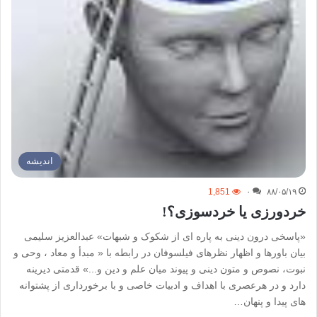
اندیشه
1,851
۰
۸۸/۰۵/۱۹
خردورزی یا خردسوزی؟!
«پاسخی درون دینی به پاره ای از شکوک و شبهات» عبدالعزیز سلیمی
بيان باورها و اظهار نظرهای فيلسوفان در رابطه با « مبدأ و معاد ، وحی و
نبوت، نصوص و متون دینی و پيوند ميان علم و دین و...» قدمتی دیرینه
دارد و در هرعصری با اهداف و ادبیات خاصی و با برخورداری از پشتوانه
های پیدا و پنهان…