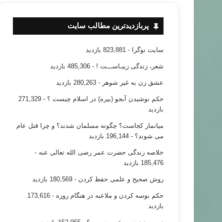
پربازدیدترین مطالب سایت
سایت نوگرا
- 823,881 بازدید
شعر، زندگی زیبـاســـت !
- 485,306 بازدید
عشق زن به غیر شوهر
- 280,263 بازدید
حکم نوشیدن آبجو (بیره) در اسلام چیست ؟
- 271,329
بازدید
میانمار کجاست؟ چگونه مسلمان شدند؟ و چرا قتل عام
می شوند؟
- 196,144 بازدید
خلاصه زندگی حضرت عمر رضی الله تعالی عنه
-
185,476 بازدید
روش صحیح و علمی حفظ کردن
- 180,569 بازدید
حکم بوسه کردن و ملاعبه در هنگام روزه
- 173,616
بازدید