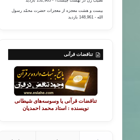
نصیب زن در بهشت چیست؟
- 152,965 بازدید
بیست و هشت معجزه از معجزات حضرت محمّد رسول
الله
- 148,961 بازدید
تناقضات قرآنی
تناقضات قرآنی یا وسوسه‌های شیطانی
نویسنده : استاد محمد احمدیان