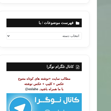
فهرست موضوعات / با
ف
ه
ر
س
ت
م
و
کانال تلگرام نوگرا
ض
و
مطالب سایت +نوشته های کوتاه متنوع
ع
عکس + کلیپ + عکس نوشته
ا
با ما همراه باشید.
eslahe@
ت
/
ب
ا