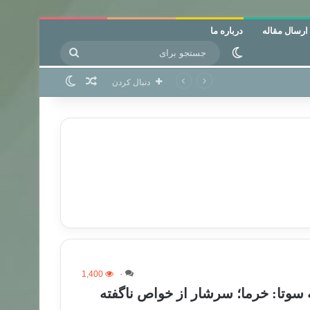
ارسال مقاله
درباره ما
جستجو
تغییر پوسته
برای
نوشته تصادفی
تغییر پوسته
دنبال کردن
1,400
۰
ه سوتا: خرما؛ سرشار از خواص ناگفته