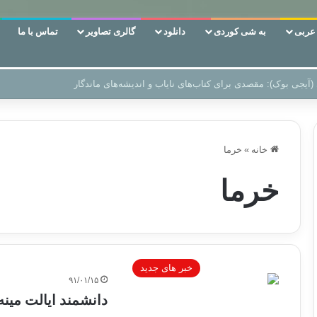
ربی
به شی کوردی
دانلود
گالری تصاویر
تماس با ما
 دوری وکناره‌گیری از راه خداست‌!
خانه
»
خرما
خرما
خبر های جدید
۹۱/۰۱/۱۵
دانشمند ایالت مین