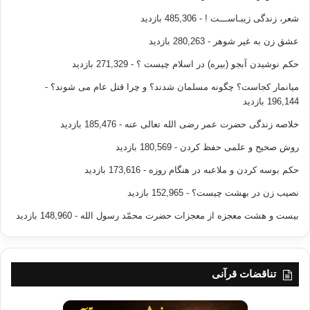
شعر، زندگی زیبـاســـت !
- 485,306 بازدید
عشق زن به غیر شوهر
- 280,263 بازدید
حکم نوشیدن آبجو (بیره) در اسلام چیست ؟
- 271,329 بازدید
میانمار کجاست؟ چگونه مسلمان شدند؟ و چرا قتل عام می شوند؟
-
196,144 بازدید
خلاصه زندگی حضرت عمر رضی الله تعالی عنه
- 185,476 بازدید
روش صحیح و علمی حفظ کردن
- 180,569 بازدید
حکم بوسه کردن و ملاعبه در هنگام روزه
- 173,616 بازدید
نصیب زن در بهشت چیست؟
- 152,965 بازدید
بیست و هشت معجزه از معجزات حضرت محمّد رسول الله
- 148,960 بازدید
تناقضات قرآنی