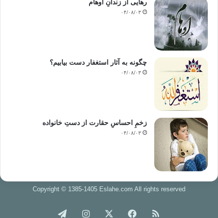
رهایی از زندانِ اوهام
۰۴/۰۸/۰۳
چگونه به آثار استغفار دست بیابیم؟
۰۴/۰۸/۰۳
زخمِ احساسِ حقارت از دستِ خانواده
۰۴/۰۸/۰۳
Copyright © 1385-1405 Eslahe.com All rights reserved
خوراک
فیس
X
اینستاگرام
تلگرام