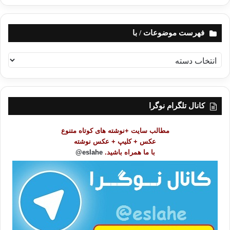
فهرست موضوعات / با
ف
ه
ر
س
ت
کانال تلگرام نوگرا
م
و
مطالب سایت +نوشته های کوتاه متنوع
ض
عکس + کلیپ + عکس نوشته
و
با ما همراه باشید.
eslahe@
ع
ا
ت
/
ب
ا