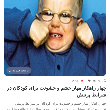
تربیت فرزندان
2,631
۰
۹۴/۰۹/۰۱
چهار راهکار مهار خشم و خشونت برای کودکان در
شرایط پرتنش
چهار راهکار مهار خشم و خشونت برای کودکان در شرایط پرتنش
نویسنده : دکتر میشل بربا /مترجم: فرناز فرود سال1960 والترمیشل در