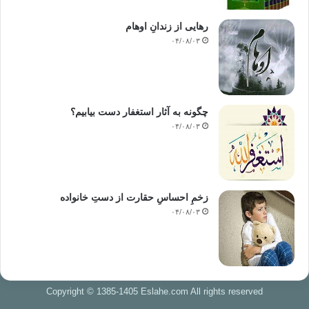
رهایی از زندانِ اوهام
۰۴/۰۸/۰۳
چگونه به آثار استغفار دست بیابیم؟
۰۴/۰۸/۰۳
زخمِ احساسِ حقارت از دستِ خانواده
۰۴/۰۸/۰۳
Copyright © 1385-1405 Eslahe.com All rights reserved