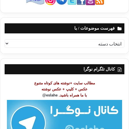
فهرست موضوعات / با
ف
ه
ر
س
ت
کانال تلگرام نوگرا
م
و
مطالب سایت +نوشته های کوتاه متنوع
ض
عکس + کلیپ + عکس نوشته
و
با ما همراه باشید.
eslahe@
ع
ا
ت
/
ب
ا