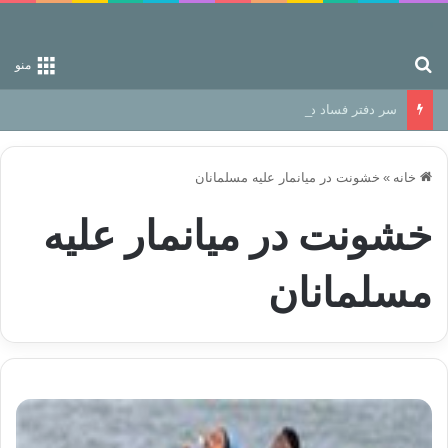
جستجو برای
منو
سر دفتر فساد در زمین‌، دوری وکناره‌گیری از راه خداست‌!
خانه
»
خشونت در میانمار علیه مسلمانان
خشونت در میانمار علیه
مسلمانان