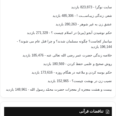
سایت نوگرا
- 823,873 بازدید
شعر، زندگی زیبـاســـت !
- 485,306 بازدید
عشق زن به غیر شوهر
- 280,263 بازدید
حکم نوشیدن آبجو (بیره) در اسلام چیست ؟
- 271,329 بازدید
میانمار کجاست؟ چگونه مسلمان شدند؟ و چرا قتل عام می شوند؟
-
196,144 بازدید
خلاصه زندگی حضرت عمر رضی الله تعالی عنه
- 185,476 بازدید
روش صحیح و علمی حفظ کردن
- 180,569 بازدید
حکم بوسه کردن و ملاعبه در هنگام روزه
- 173,616 بازدید
نصیب زن در بهشت چیست؟
- 152,965 بازدید
بیست و هشت معجزه از معجزات حضرت محمّد رسول الله
- 148,961 بازدید
تناقضات قرآنی