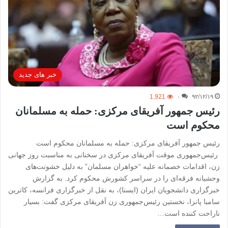
خبر های جدید
1,921
۰
۹۲/۱۲/۱۹
رئیس جمهور آفریقای مرکزی: حمله به مسلمانان
محکوم است
رئیس جمهور آفریقای مرکزی: حمله به مسلمانان محکوم است
رئیس‌جمهوری موقت آفریقای مرکزی در سخنانی به مناسبت روز جهانی
زن، اقدامات خصمانه علیه “خواهران مسلمان” به دلیل خشونت‌های
وحشیانه فرقه‌ای را در سراسر کشورش محکوم کرد. به گزارش
خبرگزاری دانشجویان ایران (ایسنا)، به نقل از خبرگزاری فرانسه، کاترین
سامبا پانزا، نخستین رئیس‌جمهوری زن آفریقای مرکزی گفت: بسیار
ناراحت‌ کننده است…