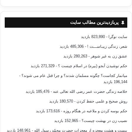
پربازدیدترین مطالب سایت
سایت نوگرا
- 823,890 بازدید
شعر، زندگی زیبـاســـت !
- 485,306 بازدید
عشق زن به غیر شوهر
- 280,263 بازدید
حکم نوشیدن آبجو (بیره) در اسلام چیست ؟
- 271,329 بازدید
میانمار کجاست؟ چگونه مسلمان شدند؟ و چرا قتل عام می شوند؟
-
196,144 بازدید
خلاصه زندگی حضرت عمر رضی الله تعالی عنه
- 185,476 بازدید
روش صحیح و علمی حفظ کردن
- 180,570 بازدید
حکم بوسه کردن و ملاعبه در هنگام روزه
- 173,616 بازدید
نصیب زن در بهشت چیست؟
- 152,965 بازدید
بیست و هشت معجزه از معجزات حضرت محمّد رسول الله
- 148,961 بازدید