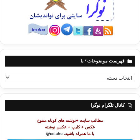
فهرست موضوعات / با
ف
ه
ر
س
ت
کانال تلگرام نوگرا
م
و
مطالب سایت +نوشته های کوتاه متنوع
ض
عکس + کلیپ + عکس نوشته
و
با ما همراه باشید.
eslahe@
ع