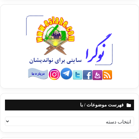
فهرست موضوعات / با
ف
ه
ر