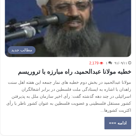
مطالب جدید
2,179
۱
۹۱/۰۹/۱۱
خطبه مولانا عبدالحمید، راه مبارزه با تروریسم
مولانا عبدالحمید در بخش دوم خطبه های نماز جمعه این هفته اهل سنت
زاهدان با اشاره به ایستادگی ملت فلسطین در برابر اشغالگران
اسرائیلی در چند دهه گذشته گفت: رأی اخیر سازمان ملل به پذیرفتن
کشور مستقل فلسطینی و عضویت فلسطین به عنوان کشور ناظر با رأی
اکثریت کشورها...
ادامه »»»