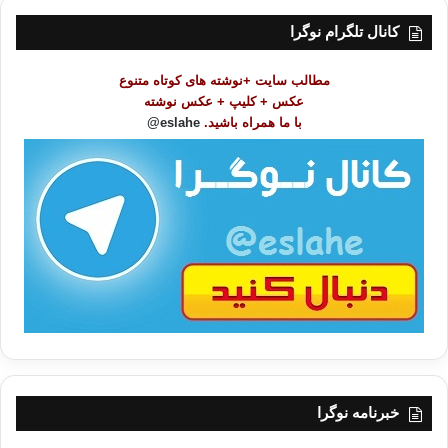
س
ت
کانال تلگرام نوگرا
م
و
مطالب سایت +نوشته های کوتاه متنوع
ض
عکس + کلیپ + عکس نوشته
و
با ما همراه باشید.
eslahe@
ع
ا
ت
/
ب
ا
خبرنامه نوگرا