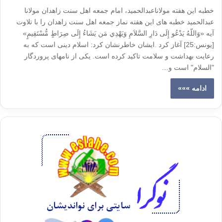
خطبه این هفته مولاناعبدالحمید، امام جمعه اهل سنت زاهدان مولانا
عبدالحمید خطبه های این هفته نماز جمعه اهل سنت زاهدان را با تلاوت
آیه «وَاللّهُ يَدْعُو إِلَى دَارِ السَّلاَمِ وَيَهْدِي مَن يَشَاءُ إِلَى صِرَاطٍ مُّسْتَقِيمٍ»
[یونس:25] آغاز کرد .ایشان خاطرنشان کرد: اسلام دینی است که به
رعایت بهداشت و سلامت تاکید کرده است. یکی از نامهای پروردگار
"السلام" است و…
ادامه »»»