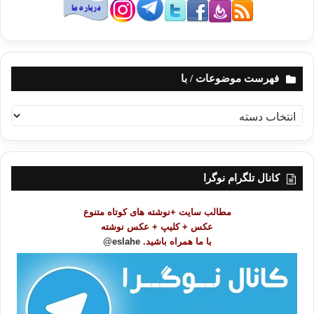
فهرست موضوعات / با
ف
ه
ر
س
ت
کانال تلگرام نوگرا
م
و
مطالب سایت +نوشته های کوتاه متنوع
ض
عکس + کلیپ + عکس نوشته
و
با ما همراه باشید.
eslahe@
ع
ا
ت
/
ب