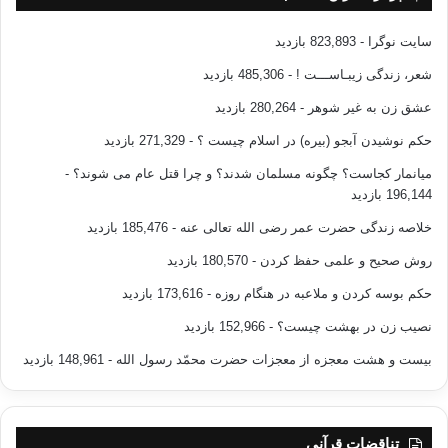
سایت نوگرا
- 823,893 بازدید
شعر، زندگی زیبـاســـت !
- 485,306 بازدید
عشق زن به غیر شوهر
- 280,264 بازدید
حکم نوشیدن آبجو (بیره) در اسلام چیست ؟
- 271,329 بازدید
میانمار کجاست؟ چگونه مسلمان شدند؟ و چرا قتل عام می شوند؟
-
196,144 بازدید
خلاصه زندگی حضرت عمر رضی الله تعالی عنه
- 185,476 بازدید
روش صحیح و علمی حفظ کردن
- 180,570 بازدید
حکم بوسه کردن و ملاعبه در هنگام روزه
- 173,616 بازدید
نصیب زن در بهشت چیست؟
- 152,966 بازدید
بیست و هشت معجزه از معجزات حضرت محمّد رسول الله
- 148,961 بازدید
تناقضات قرآنی