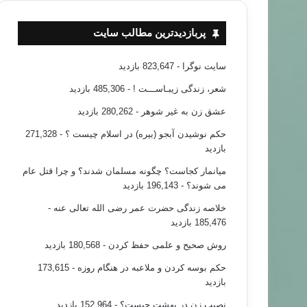
پربازدیدترین مطالب سایت
سایت نوگرا
- 823,647 بازدید
شعر، زندگی زیبـاســـت !
- 485,306 بازدید
عشق زن به غیر شوهر
- 280,262 بازدید
حکم نوشیدن آبجو (بیره) در اسلام چیست ؟
- 271,328
بازدید
میانمار کجاست؟ چگونه مسلمان شدند؟ و چرا قتل عام
می شوند؟
- 196,143 بازدید
خلاصه زندگی حضرت عمر رضی الله تعالی عنه
-
185,476 بازدید
روش صحیح و علمی حفظ کردن
- 180,568 بازدید
حکم بوسه کردن و ملاعبه در هنگام روزه
- 173,615
بازدید
نصیب زن در بهشت چیست؟
- 152,964 بازدید