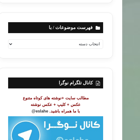
فهرست موضوعات / با
ف
ه
ر
س
ت
م
و
کانال تلگرام نوگرا
ض
و
مطالب سایت +نوشته های کوتاه متنوع
ع
عکس + کلیپ + عکس نوشته
ا
با ما همراه باشید.
eslahe@
ت
/
ب
ا