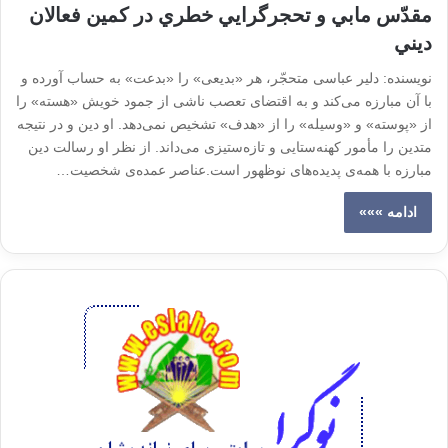
مقدّس مابي و تحجرگرايي خطري در كمين فعالان
ديني
نویسنده: دلیر عباسی متحجّر، هر «بدیعی» را «بدعت» به حساب آورده و
با آن مبارزه می‌کند و به اقتضای تعصب ناشی از جمود خویش «هسته» را
از «پوسته» و «وسیله» را از «هدف» تشخیص نمی‌دهد. او دین و در نتیجه
متدین را مأمور کهنه‌ستایی و تازه‌ستیزی می‌داند. از نظر او رسالت دین
مبارزه با همه‌ی پدیده‌های نوظهور است.عناصر عمده‌ی شخصیت…
ادامه »»»