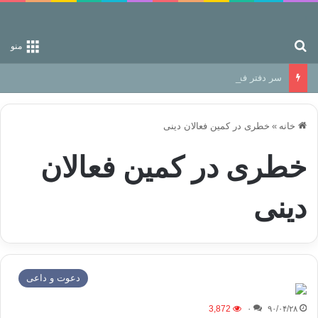
جستجو برای
منو
سر دفتر فساد در زمین‌، دوری وکناره‌گیری از راه خداست‌!
خانه
»
خطری در کمین فعالان دینی
خطری در کمین فعالان
دینی
دعوت و داعی
3,872
۰
۹۰/۰۴/۲۸