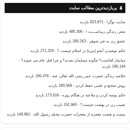
پربازدیدترین مطالب سایت
سایت نوگرا
- 823,871 بازدید
شعر، زندگی زیبـاســـت !
- 485,306 بازدید
عشق زن به غیر شوهر
- 280,263 بازدید
حکم نوشیدن آبجو (بیره) در اسلام چیست ؟
- 271,329 بازدید
میانمار کجاست؟ چگونه مسلمان شدند؟ و چرا قتل عام می شوند؟
-
196,144 بازدید
خلاصه زندگی حضرت عمر رضی الله تعالی عنه
- 185,476 بازدید
روش صحیح و علمی حفظ کردن
- 180,569 بازدید
حکم بوسه کردن و ملاعبه در هنگام روزه
- 173,616 بازدید
نصیب زن در بهشت چیست؟
- 152,965 بازدید
بیست و هشت معجزه از معجزات حضرت محمّد رسول الله
- 148,961 بازدید