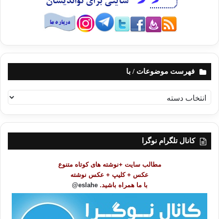
فهرست موضوعات / با
ف
ه
ر
س
ت
کانال تلگرام نوگرا
م
و
مطالب سایت +نوشته های کوتاه متنوع
ض
عکس + کلیپ + عکس نوشته
و
با ما همراه باشید.
eslahe@
ع
ا
ت
/