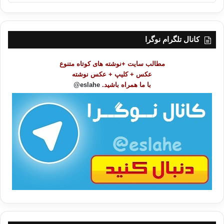
ه
ر
س
ت
کانال تلگرام نوگرا
م
و
مطالب سایت +نوشته های کوتاه متنوع
ض
عکس + کلیپ + عکس نوشته
و
با ما همراه باشید.
eslahe@
ع
ا
ت
/
ب
ا