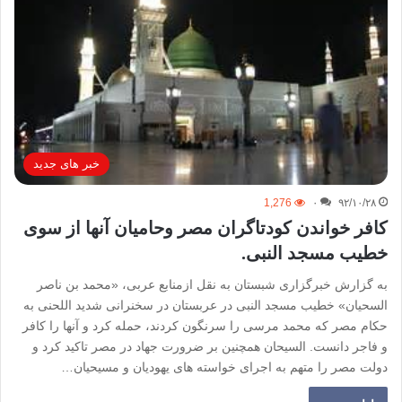
خبر های جدید
1,276
۰
۹۲/۱۰/۲۸
کافر خواندن کودتاگران مصر وحامیان آنها از سوی
خطیب مسجد النبی.
به گزارش خبرگزاری شبستان به نقل ازمنابع عربی، «محمد بن ناصر
السحیان» خطیب مسجد النبی در عربستان در سخنرانی شدید اللحنی به
حکام مصر که محمد مرسی را سرنگون کردند، حمله کرد و آنها را کافر
و فاجر دانست. السیحان همچنین بر ضرورت جهاد در مصر تاکید کرد و
دولت مصر را متهم به اجرای خواسته های یهودیان و مسیحیان…