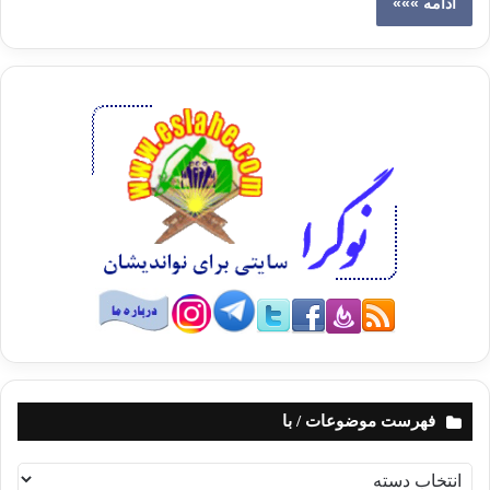
ادامه »»»
فهرست موضوعات / با
ف