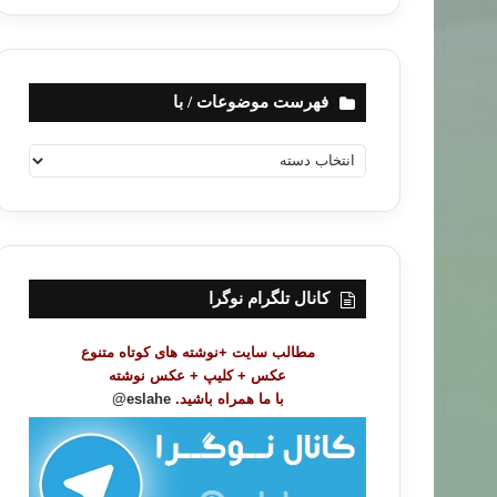
فهرست موضوعات / با
ف
ه
ر
س
ت
م
و
کانال تلگرام نوگرا
ض
و
مطالب سایت +نوشته های کوتاه متنوع
ع
عکس + کلیپ + عکس نوشته
ا
با ما همراه باشید.
eslahe@
ت
/
ب
ا