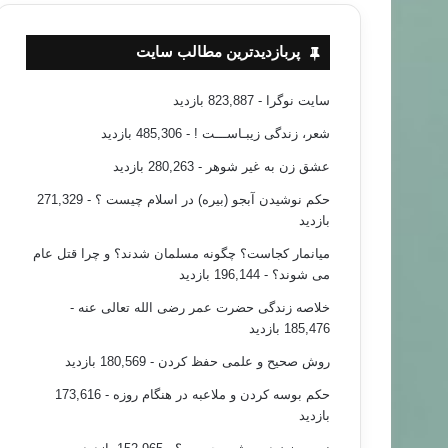
پربازدیدترین مطالب سایت
سایت نوگرا
- 823,887 بازدید
شعر، زندگی زیبـاســـت !
- 485,306 بازدید
عشق زن به غیر شوهر
- 280,263 بازدید
حکم نوشیدن آبجو (بیره) در اسلام چیست ؟
- 271,329
بازدید
میانمار کجاست؟ چگونه مسلمان شدند؟ و چرا قتل عام
می شوند؟
- 196,144 بازدید
خلاصه زندگی حضرت عمر رضی الله تعالی عنه
-
185,476 بازدید
روش صحیح و علمی حفظ کردن
- 180,569 بازدید
حکم بوسه کردن و ملاعبه در هنگام روزه
- 173,616
بازدید