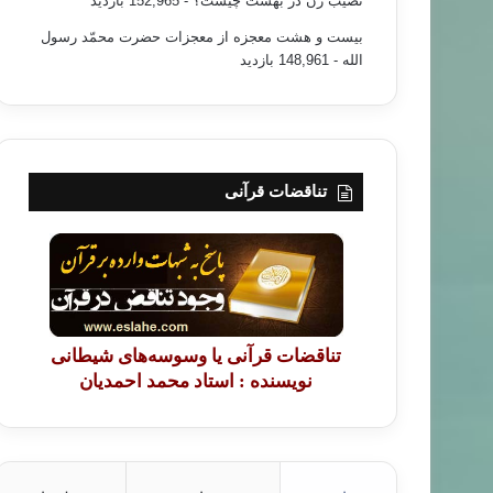
نصیب زن در بهشت چیست؟
- 152,965 بازدید
بیست و هشت معجزه از معجزات حضرت محمّد رسول
الله
- 148,961 بازدید
تناقضات قرآنی
تناقضات قرآنی یا وسوسه‌های شیطانی
نویسنده : استاد محمد احمدیان