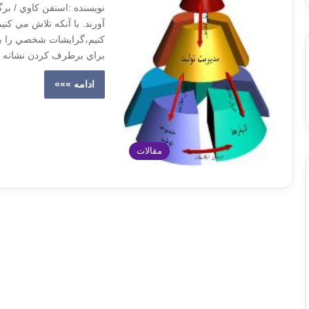
نویسنده :استفن كاوي / برگ
آورند. با آنكه تلاش مي كن
كنيم،گرايشات شخصي را با 
براي برطرف كردن نشانه ه
ادامه »»»
مقالات