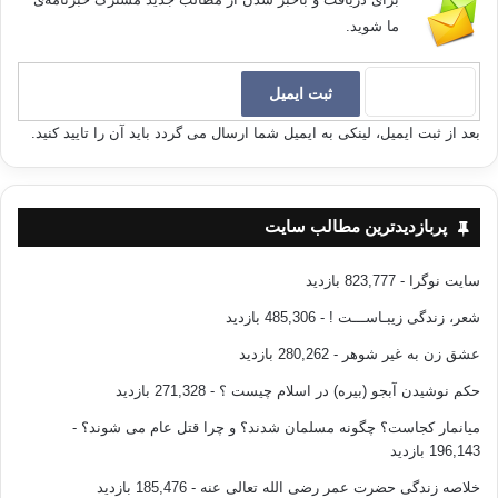
ما شوید.
بعد از ثبت ایمیل، لینکی به ایمیل شما ارسال می گردد باید آن را تایید کنید.
پربازدیدترین مطالب سایت
سایت نوگرا
- 823,777 بازدید
شعر، زندگی زیبـاســـت !
- 485,306 بازدید
عشق زن به غیر شوهر
- 280,262 بازدید
حکم نوشیدن آبجو (بیره) در اسلام چیست ؟
- 271,328 بازدید
میانمار کجاست؟ چگونه مسلمان شدند؟ و چرا قتل عام می شوند؟
-
196,143 بازدید
خلاصه زندگی حضرت عمر رضی الله تعالی عنه
- 185,476 بازدید