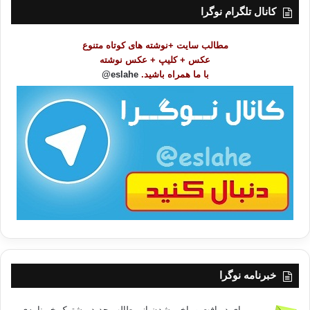
ت
کانال تلگرام نوگرا
م
و
مطالب سایت +نوشته های کوتاه متنوع
ض
عکس + کلیپ + عکس نوشته
و
با ما همراه باشید.
eslahe@
ع
ا
ت
/
ب
ا
خبرنامه نوگرا
برای دریافت و باخبر شدن از مطالب جدید مشترک خبرنامه‌ی