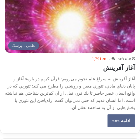
علمی ، پزشک
1,791
۰
۹۲/۱۱/۰۵
آغاز آفرينش
آغاز آفرينش به سراغ علم نجوم مي‌رويم: قرآن كريم در بارهء آغاز و
پايان دنياي مادي، تئوري معين و روشني را مطرح مي كند؛ تئوريي كه در
واقع انسان عصر حاضر تا يك قرن قبل، از آن كم‌ترين شناختي هم نداشته
است، اما انسان قديم كه حتي نمي‌توان گفت: راه‌يافتن اين تئوري يا
بخش‌هايي از آن به ساحهء تعقل آن،…
ادامه »»»