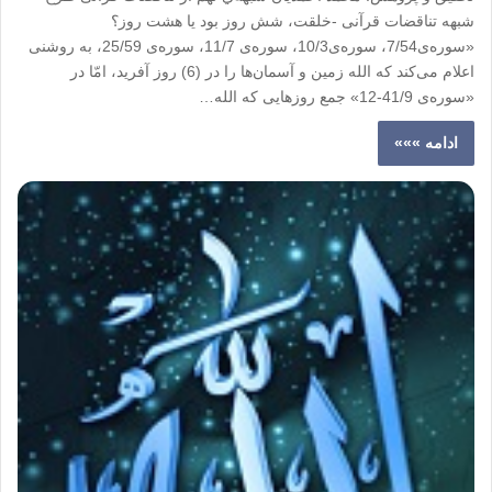
شبهه تناقضات قرآنی -خلقت، شش روز بود یا هشت روز؟
«سوره‌ی7/54، سوره‌ی10/3، سوره‌ی 11/7، سوره‌ی 25/59، به روشنی
اعلام می‌کند که الله زمین و آسمان‌ها را در (6) روز آفرید، امّا در
«سوره‌ی 41/9-12» جمع روزهایی که الله…
ادامه »»»