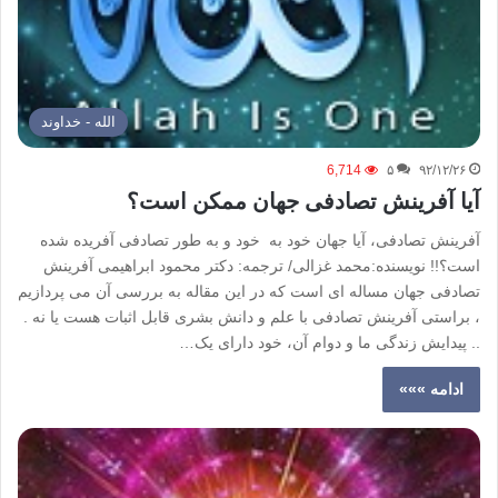
الله - خداوند
6,714
۵
۹۲/۱۲/۲۶
آیا آفرینش تصادفی جهان ممکن است؟
آفرینش تصادفی، آیا جهان خود به خود و به طور تصادفی آفریده شده
است؟!! نویسنده:محمد غزالی/ ترجمه: دکتر محمود ابراهیمی آفرینش
تصادفی جهان مساله ای است که در این مقاله به بررسی آن می پردازیم
، براستی آفرینش تصادفی با علم و دانش بشری قابل اثبات هست یا نه .
.. پیدایش زندگی ما و دوام آن، خود دارای یک…
ادامه »»»