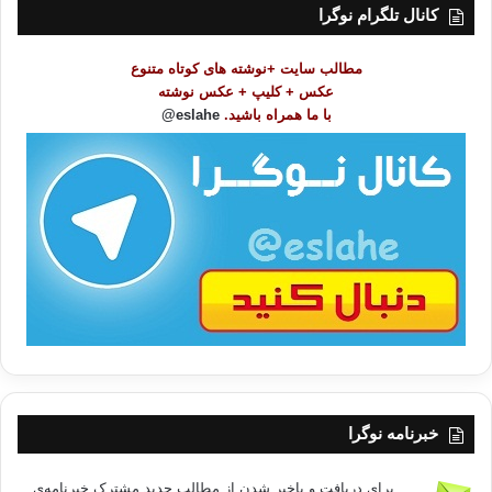
ت
کانال تلگرام نوگرا
م
و
مطالب سایت +نوشته های کوتاه متنوع
ض
عکس + کلیپ + عکس نوشته
و
با ما همراه باشید.
eslahe@
ع
ا
ت
/
ب
ا
خبرنامه نوگرا
برای دریافت و باخبر شدن از مطالب جدید مشترک خبرنامه‌ی