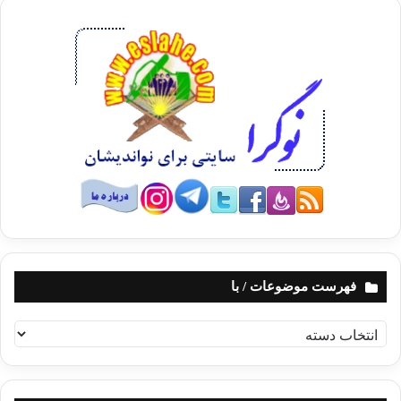
فهرست موضوعات / با
ف
ه
ر
س