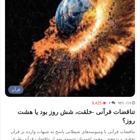
قرآن
9,425
۲
۹۳/۱۰/۱۹
تناقضات قرآنی -خلقت، شش روز بود یا هشت
روز؟
تناقضات قرآنی یا وسوسه‌های شیطانی پاسخ به شبهات وارده بر قرآن
تحقیق و پژوهش: محمد احمدیان شبهه‌ي نهم از تناقضات قرآنی طرح