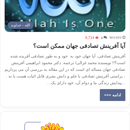
الله - خداوند
6,714
۵
۹۲/۱۲/۲۶
آیا آفرینش تصادفی جهان ممکن است؟
آفرینش تصادفی، آیا جهان خود به خود و به طور تصادفی آفریده شده
است؟!! نویسنده:محمد غزالی/ ترجمه: دکتر محمود ابراهیمی آفرینش
تصادفی جهان مساله ای است که در این مقاله به بررسی آن می پردازیم
، براستی آفرینش تصادفی با علم و دانش بشری قابل اثبات هست یا نه .
.. پیدایش زندگی ما و دوام آن، خود دارای یک…
ادامه »»»