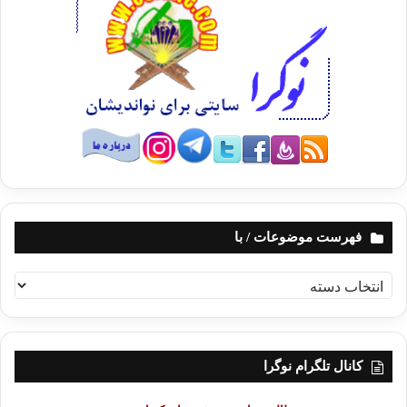
فهرست موضوعات / با
ف
ه
ر
س
ت
کانال تلگرام نوگرا
م
و