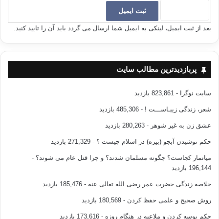
بعد از ثبت ایمیل، لینکی به ایمیل شما ارسال می گردد باید آن را تایید کنید.
پربازدیدترین مطالب سایت
سایت نوگرا
- 823,861 بازدید
شعر، زندگی زیبـاســـت !
- 485,306 بازدید
عشق زن به غیر شوهر
- 280,263 بازدید
حکم نوشیدن آبجو (بیره) در اسلام چیست ؟
- 271,329 بازدید
میانمار کجاست؟ چگونه مسلمان شدند؟ و چرا قتل عام می شوند؟
-
196,144 بازدید
خلاصه زندگی حضرت عمر رضی الله تعالی عنه
- 185,476 بازدید
روش صحیح و علمی حفظ کردن
- 180,569 بازدید
حکم بوسه کردن و ملاعبه در هنگام روزه
- 173,616 بازدید