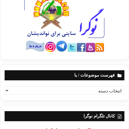
فهرست موضوعات / با
ف
ه
ر
س
ت
کانال تلگرام نوگرا
م
و