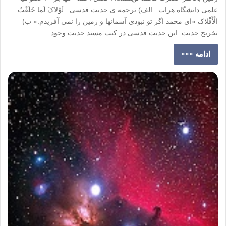
علمی دانشگاه هرات الف) ترجمه ی حدیث قدسی: لَوْلاکَ لَما خَلَقْتُ
الْأَفْلاک «ای محمد اگر تو نبودی آسمانها و زمین را نمی آفریدم.» ب)
تخریج حدیث: این حدیث قدسی در کتب مسند حدیث وجود…
ادامه »»»