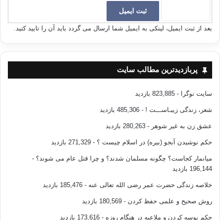
بعد از ثبت ایمیل، لینکی به ایمیل شما ارسال می گردد باید آن را تایید کنید.
پربازدیدترین مطالب سایت
سایت نوگرا
- 823,885 بازدید
شعر، زندگی زیبـاســـت !
- 485,306 بازدید
عشق زن به غیر شوهر
- 280,263 بازدید
حکم نوشیدن آبجو (بیره) در اسلام چیست ؟
- 271,329 بازدید
میانمار کجاست؟ چگونه مسلمان شدند؟ و چرا قتل عام می شوند؟
-
196,144 بازدید
خلاصه زندگی حضرت عمر رضی الله تعالی عنه
- 185,476 بازدید
روش صحیح و علمی حفظ کردن
- 180,569 بازدید
حکم بوسه کردن و ملاعبه در هنگام روزه
- 173,616 بازدید