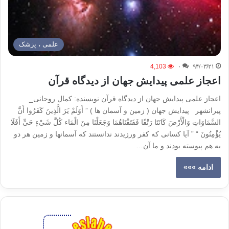
علمی ، پزشک
4,103
۰
۹۴/۰۳/۲۱
اعجاز علمی پیدایش جهان از دیدگاه قرآن
اعجاز علمی پیدایش جهان از دیدگاه قرآن نویسنده: کمال روحانی_
پیرانشهر پیدایش جهان ( زمین و آسمان ها ) ” أَوَلَمْ يَرَ الَّذِينَ كَفَرُوا أَنَّ
السَّمَاوَاتِ وَالْأَرْضَ كَانَتَا رَتْقًا فَفَتَقْنَاهُمَا وَجَعَلْنَا مِنَ الْمَاء كُلَّ شَيْءٍ حَيٍّ أَفَلَا
يُؤْمِنُونَ “ ” آيا كسانى كه كفر ورزيدند ندانستند كه آسمانها و زمين هر دو
به هم پيوسته بودند و ما آن…
ادامه »»»