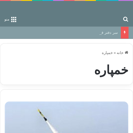
جستجو برای
منو
سر دفتر فساد در زمین‌، دوری وکناره‌گیری از راه خداست‌!
خانه
»
خمپارە
خمپارە