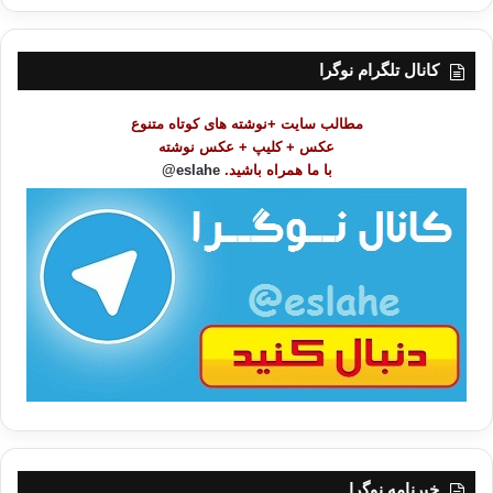
ر
س
ت
کانال تلگرام نوگرا
م
و
مطالب سایت +نوشته های کوتاه متنوع
ض
عکس + کلیپ + عکس نوشته
و
با ما همراه باشید.
eslahe@
ع
ا
ت
/
ب
ا
خبرنامه نوگرا