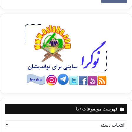
فهرست موضوعات / با
ف
ه