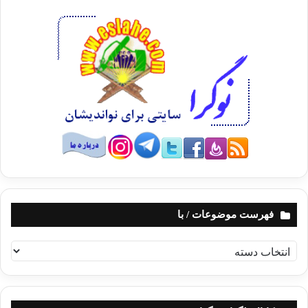
فهرست موضوعات / با
ف
ه
ر
س
ت