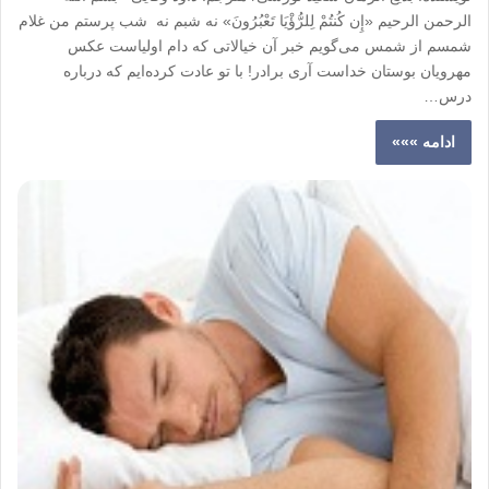
الرحمن الرحیم «إِن کُنتُمْ لِلرُّؤْیَا تَعْبُرُونَ» نه شبم نه شب پرستم من غلام
شمسم از شمس می‌گویم خبر آن خیالاتی که دام اولیاست عکس
مهرویان بوستان خداست آری برادر! با تو عادت کرده‌ایم که درباره
درس…
ادامه »»»