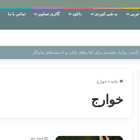
ربی
به شی کوردی
دانلود
گالری تصاویر
تماس با ما
 دوری وکناره‌گیری از راه خداست‌!
خانه
»
خوارج
خوارج
۹۴/۰۳/۲۴