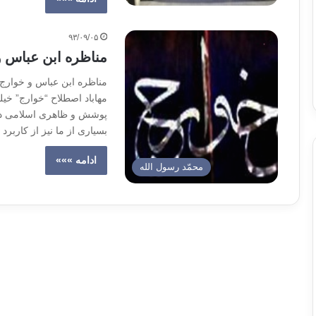
۹۳/۰۹/۰۵
مناظره ابن عباس و
مناظره ابن عباس و خوارج 
مهاباد اصطلاح “خوارج” خیل
پوشش و ظاهری اسلامی دار
بسیاری از ما نیز از کاربرد
ادامه »»»
محمّد رسول الله