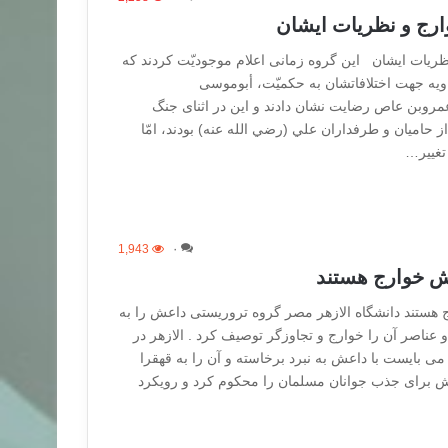
رج و نظریات ایشان
ریات ایشان اين گروه زمانى اعلام موجوديّت كردند كه
ويه جهت اختلافاتشان به حكميّت، أبوموسى
مروبن عاص رضايت نشان دادند و اين در اثناى جنگ
 از حاميان و طرفداران علي (رضي الله عنه) بودند، امّا
 تغيير…
1,943
۰
ش خوارج هستند
 هستند دانشگاه الازهر مصر گروه تروریستی داعش را به
عناصر آن را خوارج و تجاوزگر توصیف کرد . الازهر در
 می بایست با داعش به نبرد برخاسته و آن را به قهقرا
اعش برای جذب جوانان مسلمان را محکوم کرد و رویکرد