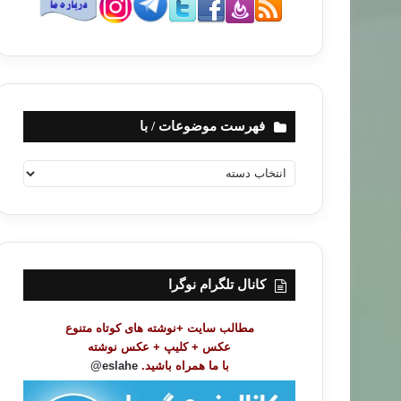
فهرست موضوعات / با
ف
ه
ر
س
ت
م
و
کانال تلگرام نوگرا
ض
و
مطالب سایت +نوشته های کوتاه متنوع
ع
عکس + کلیپ + عکس نوشته
ا
با ما همراه باشید.
eslahe@
ت
/