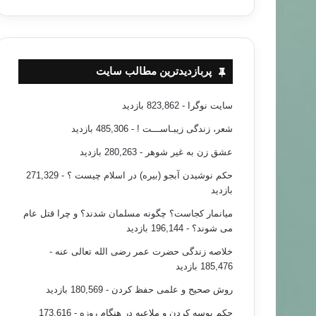
پربازدیدترین مطالب سایت
سایت نوگرا
- 823,862 بازدید
شعر، زندگی زیبـاســـت !
- 485,306 بازدید
عشق زن به غیر شوهر
- 280,263 بازدید
حکم نوشیدن آبجو (بیره) در اسلام چیست ؟
- 271,329
بازدید
میانمار کجاست؟ چگونه مسلمان شدند؟ و چرا قتل عام
می شوند؟
- 196,144 بازدید
خلاصه زندگی حضرت عمر رضی الله تعالی عنه
-
185,476 بازدید
روش صحیح و علمی حفظ کردن
- 180,569 بازدید
حکم بوسه کردن و ملاعبه در هنگام روزه
- 173,616