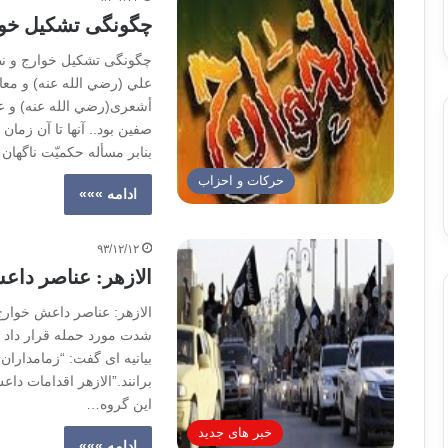
چگونگی تشکیل خوا
چگونگی تشکیل خوارج و نظ
علي (رضي الله عنه) و معا
أشعرى‏(رضي الله عنه) و ع
صفين بود.. آنها تا آن زمان
بنابر مسأله حكميّت ناگهان
حركات و احزاب
ادامه »»»
۹۳/۱۲/۱۲
الازهر: عناصر داع
الازهر: عناصر داعش خوارج
شدت مورد حمله قرار داد و 
بیانیه ای گفت: “زمامداران
برانند.”الازهر اقدامات د
این گروه…
خبر های جدید
ادامه »»»