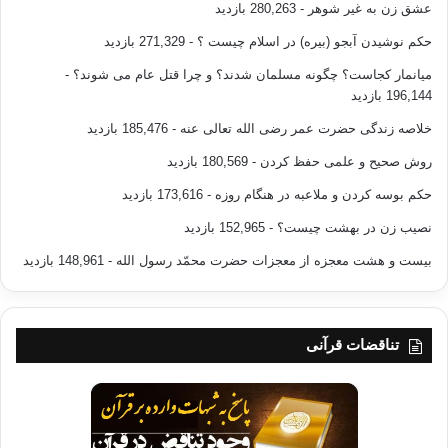
عشق زن به غیر شوهر
- 280,263 بازدید
حکم نوشیدن آبجو (بیره) در اسلام چیست ؟
- 271,329 بازدید
میانمار کجاست؟ چگونه مسلمان شدند؟ و چرا قتل عام می شوند؟
-
196,144 بازدید
خلاصه زندگی حضرت عمر رضی الله تعالی عنه
- 185,476 بازدید
روش صحیح و علمی حفظ کردن
- 180,569 بازدید
حکم بوسه کردن و ملاعبه در هنگام روزه
- 173,616 بازدید
نصیب زن در بهشت چیست؟
- 152,965 بازدید
بیست و هشت معجزه از معجزات حضرت محمّد رسول الله
- 148,961 بازدید
تناقضات قرآنی