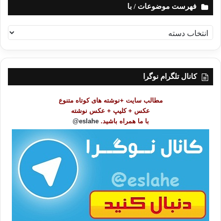
فهرست موضوعات / با
ف
ه
ر
س
ت
کانال تلگرام نوگرا
م
و
مطالب سایت +نوشته های کوتاه متنوع
ض
عکس + کلیپ + عکس نوشته
و
با ما همراه باشید.
eslahe@
ع
ا
ت
/
ب
ا