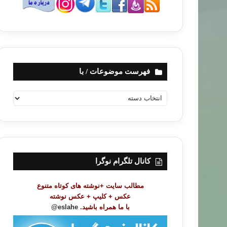
فهرست موضوعات / با
ف
ه
ر
س
ت
م
و
کانال تلگرام نوگرا
ض
و
مطالب سایت +نوشته های کوتاه متنوع
ع
عکس + کلیپ + عکس نوشته
ا
با ما همراه باشید.
eslahe@
ت
/