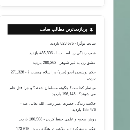
پربازدیدترین مطالب سایت
سایت نوگرا
- 823,676 بازدید
شعر، زندگی زیبـاســـت !
- 485,306 بازدید
عشق زن به غیر شوهر
- 280,262 بازدید
حکم نوشیدن آبجو (بیره) در اسلام چیست ؟
- 271,328
بازدید
میانمار کجاست؟ چگونه مسلمان شدند؟ و چرا قتل عام
می شوند؟
- 196,143 بازدید
خلاصه زندگی حضرت عمر رضی الله تعالی عنه
-
185,476 بازدید
روش صحیح و علمی حفظ کردن
- 180,568 بازدید
حکم بوسه کردن و ملاعبه در هنگام روزه
- 173,615