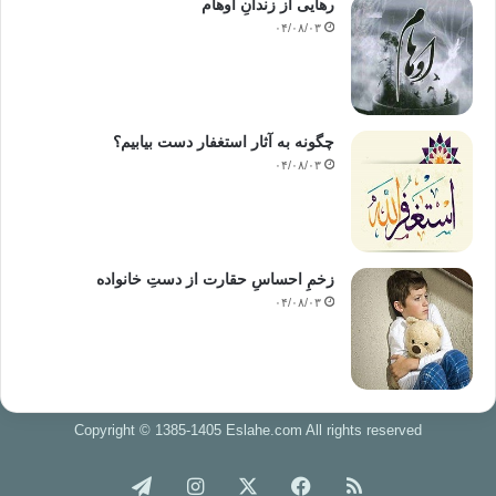
رهایی از زندانِ اوهام
۰۴/۰۸/۰۳
چگونه به آثار استغفار دست بیابیم؟
۰۴/۰۸/۰۳
زخمِ احساسِ حقارت از دستِ خانواده
۰۴/۰۸/۰۳
Copyright © 1385-1405 Eslahe.com All rights reserved
خوراک
فیس
X
اینستاگرام
تلگرام