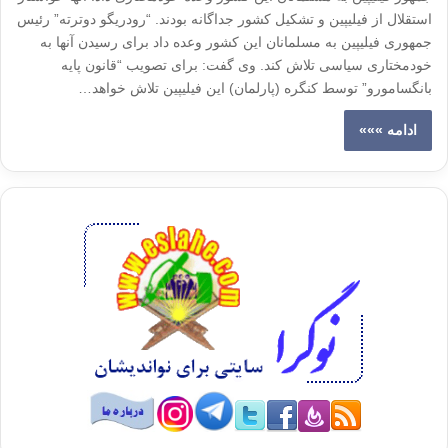
استقلال از فیلیپین و تشکیل کشور جداگانه بودند. “رودریگو دوترته” رئیس
جمهوری فیلیپین به مسلمانان این کشور وعده داد برای رسیدن آنها به
خودمختاری سیاسی تلاش کند. وی گفت: برای تصویب “قانون پایه
بانگسامورو” توسط کنگره (پارلمان) این فیلیپین تلاش خواهد…
ادامه »»»