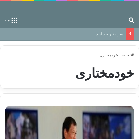
جستجو برای
منو
سر دفتر فساد در زمین‌، دوری وکناره‌گیری از راه خداست‌!
خانه
»
خودمختاری
خودمختاری