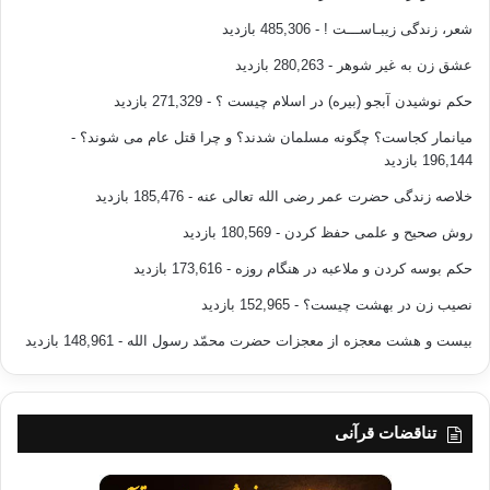
شعر، زندگی زیبـاســـت !
- 485,306 بازدید
عشق زن به غیر شوهر
- 280,263 بازدید
حکم نوشیدن آبجو (بیره) در اسلام چیست ؟
- 271,329 بازدید
میانمار کجاست؟ چگونه مسلمان شدند؟ و چرا قتل عام می شوند؟
-
196,144 بازدید
خلاصه زندگی حضرت عمر رضی الله تعالی عنه
- 185,476 بازدید
روش صحیح و علمی حفظ کردن
- 180,569 بازدید
حکم بوسه کردن و ملاعبه در هنگام روزه
- 173,616 بازدید
نصیب زن در بهشت چیست؟
- 152,965 بازدید
بیست و هشت معجزه از معجزات حضرت محمّد رسول الله
- 148,961 بازدید
تناقضات قرآنی