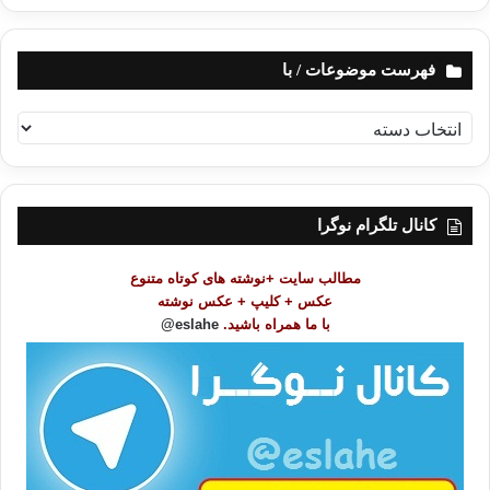
فهرست موضوعات / با
ف
ه
ر
س
ت
کانال تلگرام نوگرا
م
و
مطالب سایت +نوشته های کوتاه متنوع
ض
عکس + کلیپ + عکس نوشته
و
با ما همراه باشید.
eslahe@
ع
ا
ت
/
ب
ا