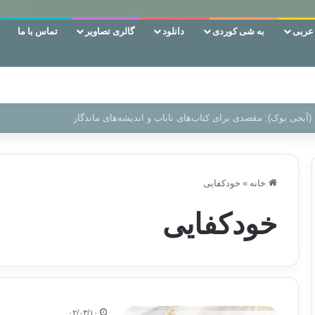
ربی
به شی کوردی
دانلود
گالری تصاویر
تماس با ما
 دوری وکناره‌گیری از راه خداست‌!
خانه
»
خودکفایی
خودکفایی
۰۲/۰۳/۱۰