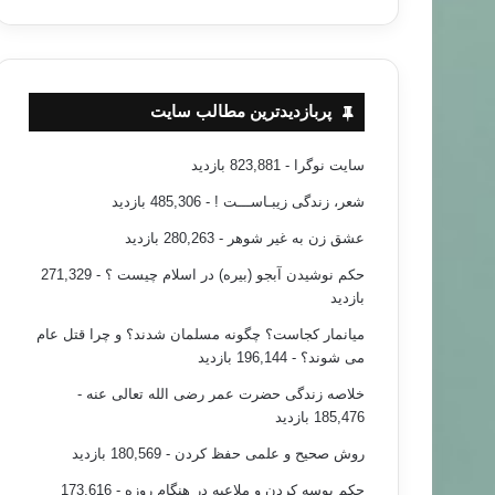
پربازدیدترین مطالب سایت
سایت نوگرا
- 823,881 بازدید
شعر، زندگی زیبـاســـت !
- 485,306 بازدید
عشق زن به غیر شوهر
- 280,263 بازدید
حکم نوشیدن آبجو (بیره) در اسلام چیست ؟
- 271,329
بازدید
میانمار کجاست؟ چگونه مسلمان شدند؟ و چرا قتل عام
می شوند؟
- 196,144 بازدید
خلاصه زندگی حضرت عمر رضی الله تعالی عنه
-
185,476 بازدید
روش صحیح و علمی حفظ کردن
- 180,569 بازدید
حکم بوسه کردن و ملاعبه در هنگام روزه
- 173,616