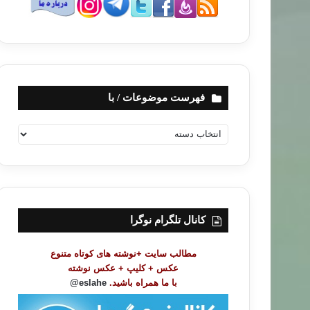
فهرست موضوعات / با
ف
ه
ر
س
ت
م
و
کانال تلگرام نوگرا
ض
و
مطالب سایت +نوشته های کوتاه متنوع
ع
عکس + کلیپ + عکس نوشته
ا
با ما همراه باشید.
eslahe@
ت
/