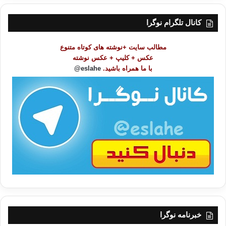
س
ت
کانال تلگرام نوگرا
م
و
مطالب سایت +نوشته های کوتاه متنوع
ض
عکس + کلیپ + عکس نوشته
و
با ما همراه باشید.
eslahe@
ع
ا
ت
/
ب
ا
خبرنامه نوگرا