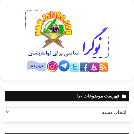
فهرست موضوعات / با
ف
ه
ر
س