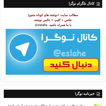
ت
کانال تلگرام نوگرا
م
و
مطالب سایت +نوشته های کوتاه متنوع
ض
عکس + کلیپ + عکس نوشته
و
با ما همراه باشید.
eslahe@
ع
ا
ت
/
ب
ا
خبرنامه نوگرا
برای دریافت و باخبر شدن از مطالب جدید مشترک خبرنامه‌ی