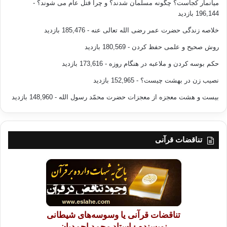
میانمار کجاست؟ چگونه مسلمان شدند؟ و چرا قتل عام می شوند؟
-
196,144 بازدید
خلاصه زندگی حضرت عمر رضی الله تعالی عنه
- 185,476 بازدید
روش صحیح و علمی حفظ کردن
- 180,569 بازدید
حکم بوسه کردن و ملاعبه در هنگام روزه
- 173,616 بازدید
نصیب زن در بهشت چیست؟
- 152,965 بازدید
بیست و هشت معجزه از معجزات حضرت محمّد رسول الله
- 148,960 بازدید
تناقضات قرآنی
تناقضات قرآنی یا وسوسه‌های شیطانی
نویسنده : استاد محمد احمدیان