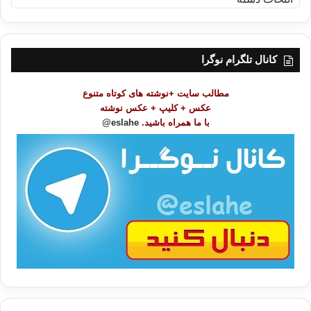
ه
ر
س
ت
کانال تلگرام نوگرا
م
و
مطالب سایت +نوشته های کوتاه متنوع
ض
عکس + کلیپ + عکس نوشته
و
با ما همراه باشید.
eslahe@
ع
ا
ت
/
ب
ا