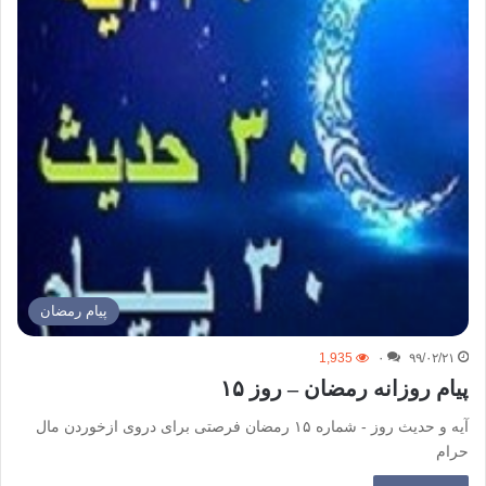
پیام رمضان
1,935
۰
۹۹/۰۲/۲۱
پیام روزانه رمضان – روز ۱۵
آیه و حدیث روز - شماره ۱۵ رمضان فرصتی برای دروی ازخوردن مال
حرام