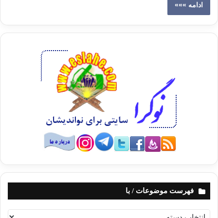
ادامه »»»
فهرست موضوعات / با
ف