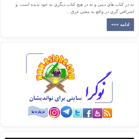
نه در كتاب هاي ديني و نه در هيچ كتاب ديگري به خود نديده است. و
اشرافي گري در واقع به معني غرق…
ادامه »»»