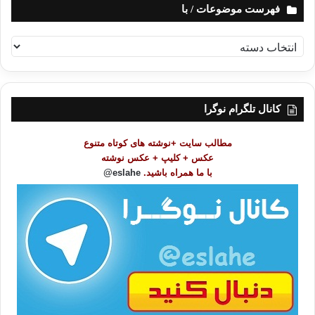
فهرست موضوعات / با
ف
ه
ر
س
ت
کانال تلگرام نوگرا
م
و
مطالب سایت +نوشته های کوتاه متنوع
ض
عکس + کلیپ + عکس نوشته
و
با ما همراه باشید.
eslahe@
ع
ا
ت
/
ب
ا