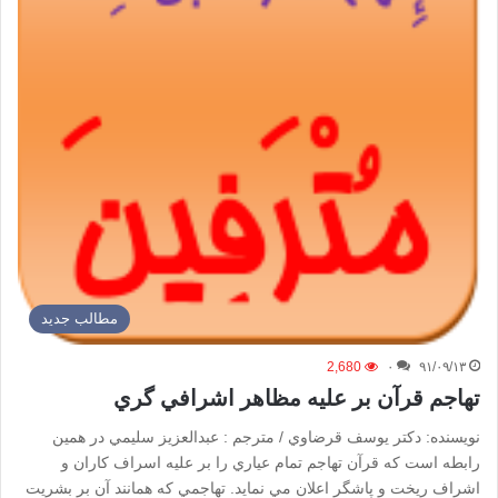
مطالب جدید
2,680
۰
۹۱/۰۹/۱۳
تهاجم قرآن بر عليه مظاهر اشرافي گري
نویسنده: دكتر يوسف قرضاوي / مترجم : عبدالعزيز سليمي در همين
رابطه است كه قرآن تهاجم تمام عياري را بر عليه اسراف كاران و
اشراف ريخت و پاشگر اعلان مي نمايد. تهاجمي كه همانند آن بر بشريت