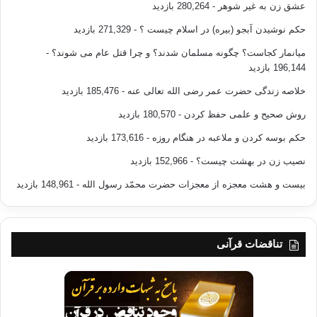
عشق زن به غیر شوهر
- 280,264 بازدید
حکم نوشیدن آبجو (بیره) در اسلام چیست ؟
- 271,329 بازدید
میانمار کجاست؟ چگونه مسلمان شدند؟ و چرا قتل عام می شوند؟
-
196,144 بازدید
خلاصه زندگی حضرت عمر رضی الله تعالی عنه
- 185,476 بازدید
روش صحیح و علمی حفظ کردن
- 180,570 بازدید
حکم بوسه کردن و ملاعبه در هنگام روزه
- 173,616 بازدید
نصیب زن در بهشت چیست؟
- 152,966 بازدید
بیست و هشت معجزه از معجزات حضرت محمّد رسول الله
- 148,961 بازدید
تناقضات قرآنی