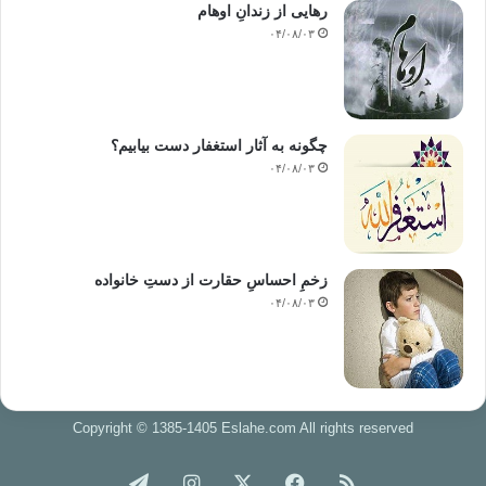
رهایی از زندانِ اوهام
۰۴/۰۸/۰۳
چگونه به آثار استغفار دست بیابیم؟
۰۴/۰۸/۰۳
زخمِ احساسِ حقارت از دستِ خانواده
۰۴/۰۸/۰۳
Copyright © 1385-1405 Eslahe.com All rights reserved
خوراک
فیس
X
اینستاگرام
تلگرام