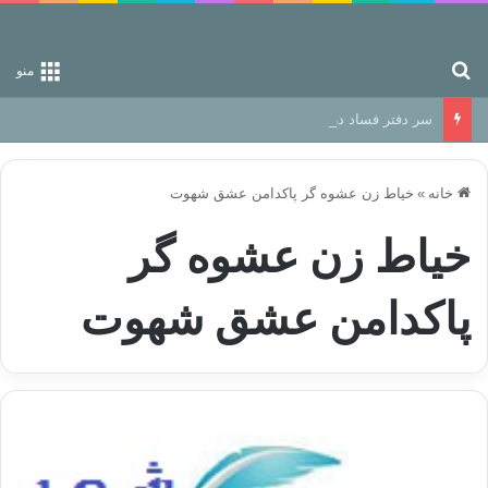
جستجو برای
منو
سر دفتر فساد در زمین‌، دوری وکناره‌گیری از راه خداست‌!
خانه
»
خیاط زن عشوه گر پاكدامن عشق شهوت
خیاط زن عشوه گر
پاكدامن عشق شهوت