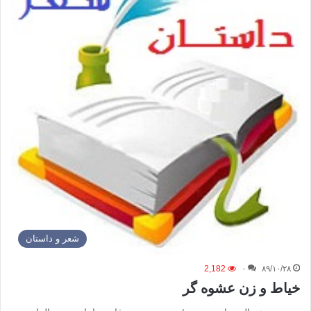
شعر و داستان
2,182
۰
۸۹/۱۰/۲۸
خیاط و زن عشوه گر