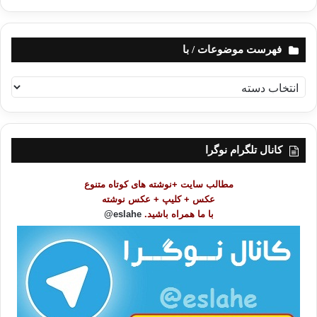
فهرست موضوعات / با
ف
ه
ر
س
ت
کانال تلگرام نوگرا
م
و
مطالب سایت +نوشته های کوتاه متنوع
ض
عکس + کلیپ + عکس نوشته
و
با ما همراه باشید.
eslahe@
ع
ا
ت
/
ب
ا