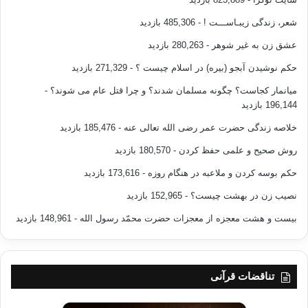
شعر، زندگی زیبـاســـت !
- 485,306 بازدید
عشق زن به غیر شوهر
- 280,263 بازدید
حکم نوشیدن آبجو (بیره) در اسلام چیست ؟
- 271,329 بازدید
میانمار کجاست؟ چگونه مسلمان شدند؟ و چرا قتل عام می شوند؟
-
196,144 بازدید
خلاصه زندگی حضرت عمر رضی الله تعالی عنه
- 185,476 بازدید
روش صحیح و علمی حفظ کردن
- 180,570 بازدید
حکم بوسه کردن و ملاعبه در هنگام روزه
- 173,616 بازدید
نصیب زن در بهشت چیست؟
- 152,965 بازدید
بیست و هشت معجزه از معجزات حضرت محمّد رسول الله
- 148,961 بازدید
تناقضات قرآنی