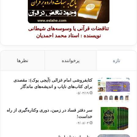
تناقضات قرآنی یا وسوسه‌های شیطانی
نویسنده : استاد محمد احمدیان
تازه
پرخواننده
نظرها
کتابفروشی امام غزالی (آیجی بوک): مقصدی
برای کتاب‌های نایاب و اندیشه‌های ماندگار
۰۵/۰۳/۱۹
سر دفتر فساد در زمین‌، دوری وکناره‌گیری از راه
خداست‌!
۰۴/۰۸/۰۳