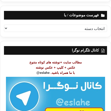
فهرست موضوعات / با
ف
ه
ر
س
ت
کانال تلگرام نوگرا
م
و
مطالب سایت +نوشته های کوتاه متنوع
ض
عکس + کلیپ + عکس نوشته
و
با ما همراه باشید.
eslahe@
ع
ا
ت
/
ب
ا