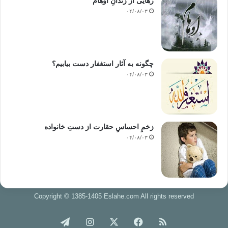
رهایی از زندانِ اوهام
۰۴/۰۸/۰۳
چگونه به آثار استغفار دست بیابیم؟
۰۴/۰۸/۰۳
زخمِ احساسِ حقارت از دستِ خانواده
۰۴/۰۸/۰۳
Copyright © 1385-1405 Eslahe.com All rights reserved
خوراک
فیس
X
اینستاگرام
تلگرام