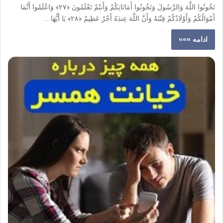
تَخُونُوا اللَّهَ وَالرَّسُولَ وَتَخُونُوا أَمَانَاتِکُمْ وَأَنتُمْ تَعْلَمُونَ ‎﴿٢٧﴾‏ وَاعْلَمُوا أَنَّمَا
أَمْوَالُکُمْ وَأَوْلَادُکُمْ فِتْنَهٌ وَأَنَّ اللَّهَ عِندَهُ أَجْرٌ عَظِیمٌ ‎﴿٢٨﴾‏ یَا أَیُّهَا…
ادامه »»»