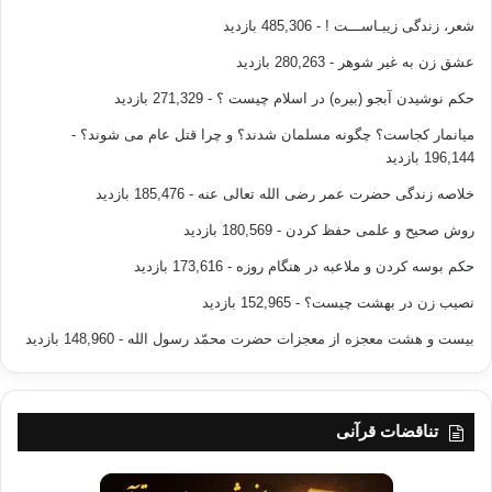
شعر، زندگی زیبـاســـت !
- 485,306 بازدید
عشق زن به غیر شوهر
- 280,263 بازدید
حکم نوشیدن آبجو (بیره) در اسلام چیست ؟
- 271,329 بازدید
میانمار کجاست؟ چگونه مسلمان شدند؟ و چرا قتل عام می شوند؟
-
196,144 بازدید
خلاصه زندگی حضرت عمر رضی الله تعالی عنه
- 185,476 بازدید
روش صحیح و علمی حفظ کردن
- 180,569 بازدید
حکم بوسه کردن و ملاعبه در هنگام روزه
- 173,616 بازدید
نصیب زن در بهشت چیست؟
- 152,965 بازدید
بیست و هشت معجزه از معجزات حضرت محمّد رسول الله
- 148,960 بازدید
تناقضات قرآنی