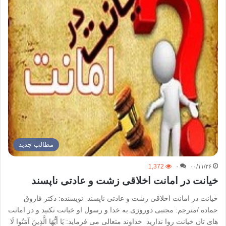
مطالب جدید
1,372
۰
۰۰/۱۱/۲۶
خیانت در امانت اخلاقی زشت و عادتی ناپسند
خیانت در امانت اخلاقی زشت و عادتی ناپسند نویسنده: دکتر فاروق
حماده /مترجم: مجتبی دوروزی به خدا و رسول او خیانت نکنید و در امانت
های تان خیانت روا ندارید خداوند متعالی می فرماید: یَا أَیُّهَا الَّذِینَ آمَنُوا لَا