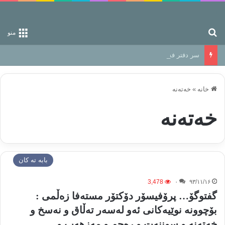
جستجو برای
منو
سر دفتر فساد در زمین‌، دوری وکناره‌گیری از راه خداست‌!
خانه
»
خەتەنە
خەتەنە
بابه ته كان
3,478
۰
۹۳/۱۱/۱۶
گفتوگۆ… پرۆفیسۆر دۆكتۆر مستەفا زەڵمی :
بۆچوونە نوێیەكانی ئەو لەسەر تەڵاق و نەسخ و
خەتەنە و سوننەت و رەجم و مەزهەب و …