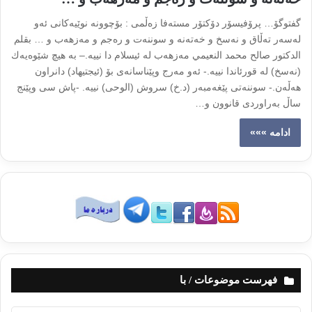
گفتوگۆ… پرۆفیسۆر دۆكتۆر مستەفا زەڵمی : بۆچوونە نوێیەكانی ئەو
لەسەر تەڵاق و نەسخ و خەتەنە و سوننەت و رەجم و مەزهەب و … بقلم
الدكتور صالح محمد النعيمي مه‌زهه‌ب له‌ ئيسلام دا نييه‌.– بە هیچ شێوەیەك
(نەسخ) لە قورئاندا نییە.- ئەو مەرج وپێناسانەی بۆ (ئیجتیهاد) دانراون
هەڵەن.- سوننەتی پێغەمبەر (د.خ) سروش (الوحی) نییە. -پاش سی وپێنج
ساڵ بەراوردی قانوون و…
ادامه »»»
فهرست موضوعات / با