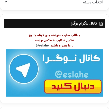
ف
ه
ر
س
ت
کانال تلگرام نوگرا
م
و
مطالب سایت +نوشته های کوتاه متنوع
ض
عکس + کلیپ + عکس نوشته
و
با ما همراه باشید.
eslahe@
ع
ا
ت
/
ب
ا