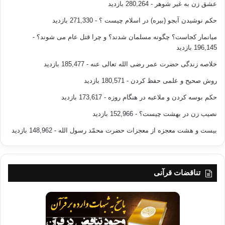
عشق زن به غیر شوهر
- 280,264 بازدید
حکم نوشیدن آبجو (بیره) در اسلام چیست ؟
- 271,330 بازدید
میانمار کجاست؟ چگونه مسلمان شدند؟ و چرا قتل عام می شوند؟
-
196,145 بازدید
خلاصه زندگی حضرت عمر رضی الله تعالی عنه
- 185,477 بازدید
روش صحیح و علمی حفظ کردن
- 180,571 بازدید
حکم بوسه کردن و ملاعبه در هنگام روزه
- 173,617 بازدید
نصیب زن در بهشت چیست؟
- 152,966 بازدید
بیست و هشت معجزه از معجزات حضرت محمّد رسول الله
- 148,962 بازدید
تناقضات قرآنی