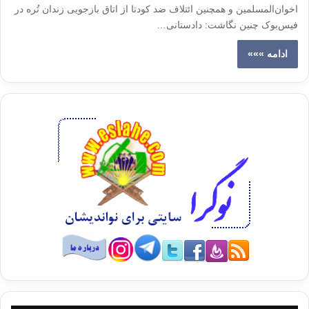
اخوان‌المسلمین و همچنین ائتلاف ضد کودتا از اتاق بازجویی زندان تُره در
فیس‌بوک چنین نگاشت: دادستانی…
ادامه »»»