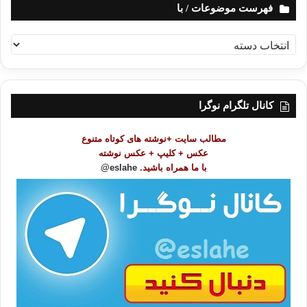
فهرست موضوعات / با
ف
ه
ر
س
ت
کانال تلگرام نوگرا
م
و
مطالب سایت +نوشته های کوتاه متنوع
ض
عکس + کلیپ + عکس نوشته
و
با ما همراه باشید.
eslahe@
ع
ا
ت
/
ب
ا