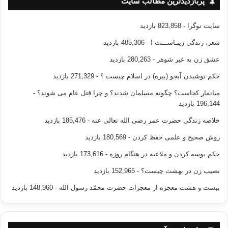
پربازدیدترین مطالب سایت
سایت نوگرا
- 823,858 بازدید
شعر، زندگی زیبـاســـت !
- 485,306 بازدید
عشق زن به غیر شوهر
- 280,263 بازدید
حکم نوشیدن آبجو (بیره) در اسلام چیست ؟
- 271,329 بازدید
میانمار کجاست؟ چگونه مسلمان شدند؟ و چرا قتل عام می شوند؟
-
196,144 بازدید
خلاصه زندگی حضرت عمر رضی الله تعالی عنه
- 185,476 بازدید
روش صحیح و علمی حفظ کردن
- 180,569 بازدید
حکم بوسه کردن و ملاعبه در هنگام روزه
- 173,616 بازدید
نصیب زن در بهشت چیست؟
- 152,965 بازدید
بیست و هشت معجزه از معجزات حضرت محمّد رسول الله
- 148,960 بازدید