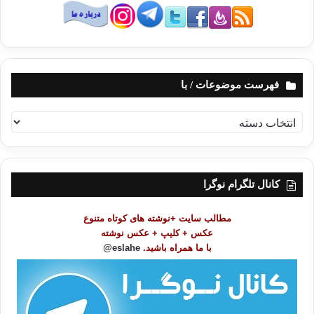
فهرست موضوعات / با
ف
ه
ر
س
ت
کانال تلگرام نوگرا
م
و
مطالب سایت +نوشته های کوتاه متنوع
ض
عکس + کلیپ + عکس نوشته
و
با ما همراه باشید.
eslahe@
ع
ا
ت
/
ب