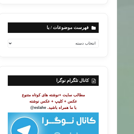
فهرست موضوعات / با
ف
ه
ر
س
ت
م
و
کانال تلگرام نوگرا
ض
و
مطالب سایت +نوشته های کوتاه متنوع
ع
عکس + کلیپ + عکس نوشته
ا
با ما همراه باشید.
eslahe@
ت
/
ب
ا