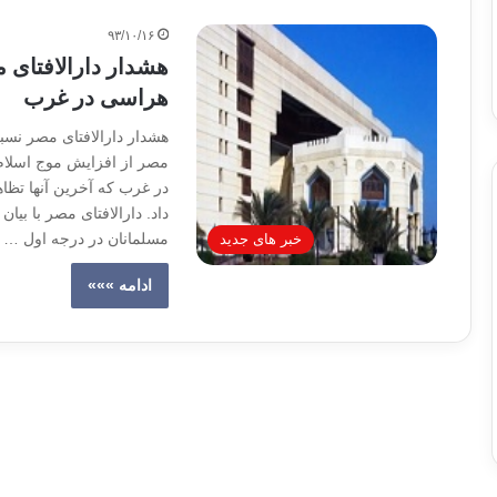
۹۳/۱۰/۱۶
هشدار دارالافتای 
هراسی در غرب
هشدار دارالافتای مصر نسب
مصر از افزایش موج اسلام
در غرب که آخرین آنها تظا
داد. دارالافتای مصر با بیا
مسلمانان در درجه اول …
خبر های جدید
ادامه »»»