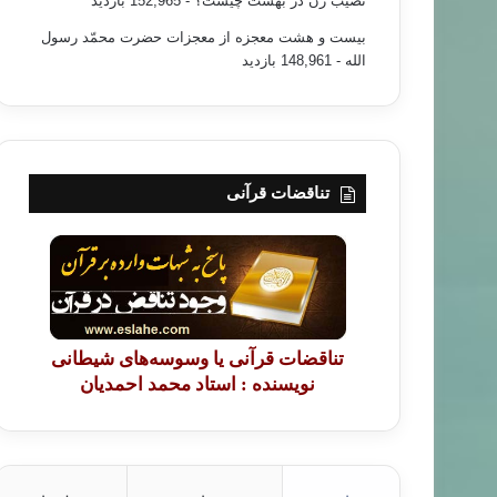
نصیب زن در بهشت چیست؟
- 152,965 بازدید
بیست و هشت معجزه از معجزات حضرت محمّد رسول
الله
- 148,961 بازدید
تناقضات قرآنی
تناقضات قرآنی یا وسوسه‌های شیطانی
نویسنده : استاد محمد احمدیان