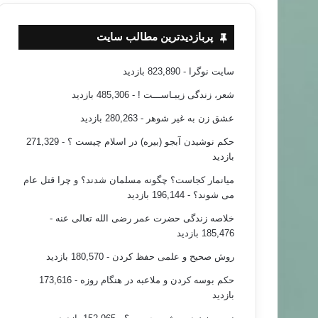
پربازدیدترین مطالب سایت
سایت نوگرا
- 823,890 بازدید
شعر، زندگی زیبـاســـت !
- 485,306 بازدید
عشق زن به غیر شوهر
- 280,263 بازدید
حکم نوشیدن آبجو (بیره) در اسلام چیست ؟
- 271,329
بازدید
میانمار کجاست؟ چگونه مسلمان شدند؟ و چرا قتل عام
می شوند؟
- 196,144 بازدید
خلاصه زندگی حضرت عمر رضی الله تعالی عنه
-
185,476 بازدید
روش صحیح و علمی حفظ کردن
- 180,570 بازدید
حکم بوسه کردن و ملاعبه در هنگام روزه
- 173,616
بازدید