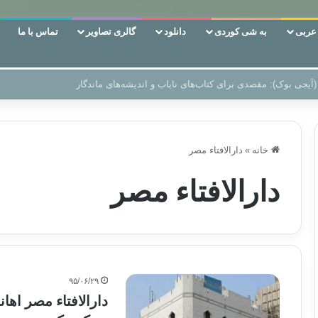
ربی
به شی کوردی
دانلود
گالری تصاویر
تماس با ما
 دوری وکناره‌گیری از راه خداست‌!
خانه
»
دارالافتاء مصر
دارالافتاء مصر
۹۵/۰۶/۲۹
دارالافتاء مصر اهان