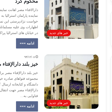
محکوم کرد
دارالافتاء مصر اهانت نماین
نماینده پارلمان استرالیا ب
خواست نژادپرستی این نمایند
اظهارات وی علیه مسلمانان ب
در خیابان های استرالیا پرا
خبر های جدید
ادامه »»»
۹۴/۱۲/۰۸
خیز بلند دارالإفتاء
خیز بلند دارالإفتاء مصر برا
دانشگاه و کتابخانه ارسال 
دارالإفتاء مصر جهت انتقال
فتاوایی به…
خبر های جدید
ادامه »»»