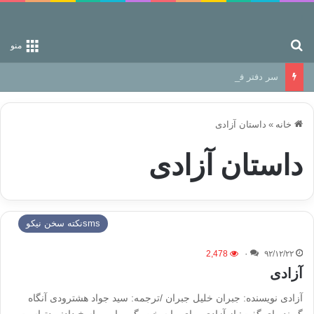
جستجو برای
منو
سر دفتر فساد در زمین‌، دوری وکناره‌گیری از راه خداست‌!
خانه
»
داستان آزادی
داستان آزادی
smsنكته سخن نيكو
2,478
۰
۹۲/۱۲/۲۲
آزادی
آزادی نویسنده: جبران خلیل جبران /ترجمه: سید جواد هشترودی آنگاه