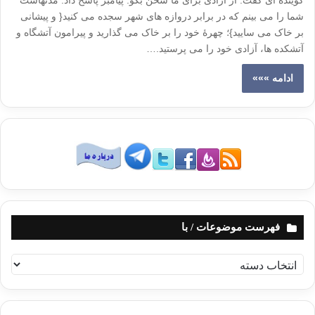
گوینده ای گفت: از آزادی برای ما سخن بگو. پیامبر پاسخ داد: مدتهاست
شما را می بینم که در برابر دروازه های شهر سجده می کنید{ و پیشانی
بر خاک می سایید}؛ چهرۀ خود را بر خاک می گذارید و پیرامون آتشگاه و
آتشکده ها، آزادی خود را می پرستید.…
ادامه »»»
فهرست موضوعات / با
ف
ه
ر
س