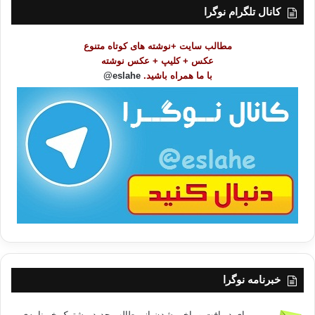
ت
کانال تلگرام نوگرا
م
و
مطالب سایت +نوشته های کوتاه متنوع
ض
عکس + کلیپ + عکس نوشته
و
با ما همراه باشید.
eslahe@
ع
ا
ت
/
ب
ا
خبرنامه نوگرا
برای دریافت و باخبر شدن از مطالب جدید مشترک خبرنامه‌ی