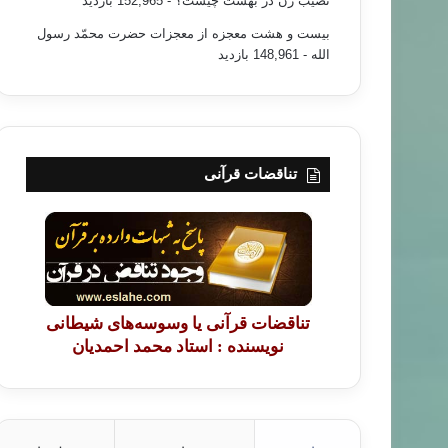
نصیب زن در بهشت چیست؟
- 152,965 بازدید
بیست و هشت معجزه از معجزات حضرت محمّد رسول
الله
- 148,961 بازدید
تناقضات قرآنی
تناقضات قرآنی یا وسوسه‌های شیطانی
نویسنده : استاد محمد احمدیان