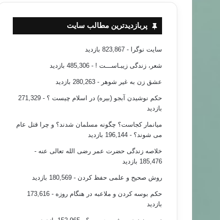
پربازدیدترین مطالب سایت
سایت نوگرا
- 823,867 بازدید
شعر، زندگی زیبـاســـت !
- 485,306 بازدید
عشق زن به غیر شوهر
- 280,263 بازدید
حکم نوشیدن آبجو (بیره) در اسلام چیست ؟
- 271,329
بازدید
میانمار کجاست؟ چگونه مسلمان شدند؟ و چرا قتل عام
می شوند؟
- 196,144 بازدید
خلاصه زندگی حضرت عمر رضی الله تعالی عنه
-
185,476 بازدید
روش صحیح و علمی حفظ کردن
- 180,569 بازدید
حکم بوسه کردن و ملاعبه در هنگام روزه
- 173,616
بازدید