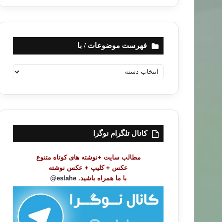
فهرست موضوعات / با
ف
ه
ر
س
ت
م
و
کانال تلگرام نوگرا
ض
و
مطالب سایت +نوشته های کوتاه متنوع
ع
عکس + کلیپ + عکس نوشته
ا
با ما همراه باشید.
eslahe@
ت
/
ب
ا