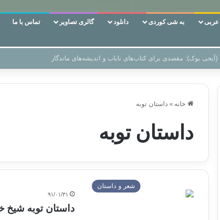
ربی
به شی کوردی
دانلود
گالری تصاویر
تماس با ما
 دوری وکناره‌گیری از راه خداست‌!
خانه
»
داستان توبه
داستان توبه
شعر و داستان
۹۱/۰۱/۳۱
داستان توبه شیخ خ