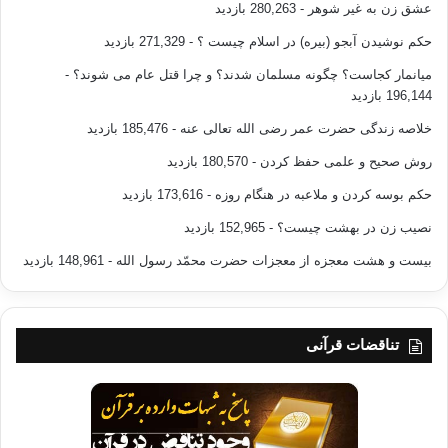
عشق زن به غیر شوهر
- 280,263 بازدید
حکم نوشیدن آبجو (بیره) در اسلام چیست ؟
- 271,329 بازدید
میانمار کجاست؟ چگونه مسلمان شدند؟ و چرا قتل عام می شوند؟
-
196,144 بازدید
خلاصه زندگی حضرت عمر رضی الله تعالی عنه
- 185,476 بازدید
روش صحیح و علمی حفظ کردن
- 180,570 بازدید
حکم بوسه کردن و ملاعبه در هنگام روزه
- 173,616 بازدید
نصیب زن در بهشت چیست؟
- 152,965 بازدید
بیست و هشت معجزه از معجزات حضرت محمّد رسول الله
- 148,961 بازدید
تناقضات قرآنی