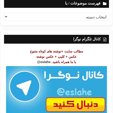
فهرست موضوعات / با
ف
ه
ر
س
ت
کانال تلگرام نوگرا
م
و
مطالب سایت +نوشته های کوتاه متنوع
ض
عکس + کلیپ + عکس نوشته
و
با ما همراه باشید.
eslahe@
ع
ا
ت
/
ب
ا