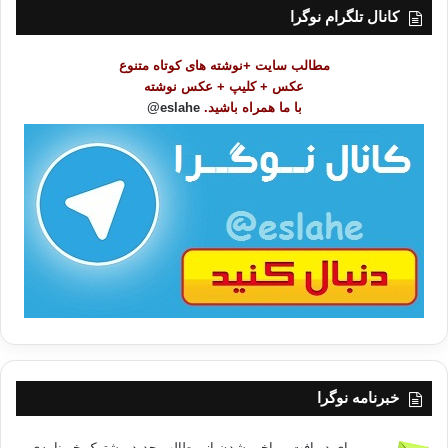
ت
کانال تلگرام نوگرا
م
و
مطالب سایت +نوشته های کوتاه متنوع
ض
عکس + کلیپ + عکس نوشته
و
با ما همراه باشید.
eslahe@
ع
ا
ت
/
ب
ا
خبرنامه نوگرا
برای دریافت و باخبر شدن از مطالب جدید مشترک خبرنامه‌ی