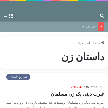
جستجو برای
منو
سر دفتر فساد در زمین‌، دوری وکناره‌گیری از راه خداست‌!
خانه
»
داستان زن
داستان زن
شعر و داستان
2,309
۱
۹۲/۰۹/۰۵
غیرت دینی یک زن مسلمان
غیرت دینی یک زن مسلمان نویسنده: عبداللطیف ناروئی در روایات آمده