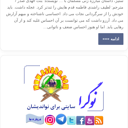
ستیز، داستان مبارزه زنی مسلمان با … نویسنده: بنت الهدی صدر /
مترجم: لطیف راشدی فاطمه قدم هایش را تندتر کرد. عجله داشت. باید
خودش را از سرگردانی نجات می داد. احساسی ناشناخته و مبهم آزارش
می داد. آرزو داشت که می توانست بر آن احساس غلبه کند و از آن
رهایی یابد. اما او هنوز احساس ضعف و ناتوانی…
ادامه »»»