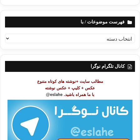
فهرست موضوعات / با
ف
ه
ر
س
ت
کانال تلگرام نوگرا
م
و
مطالب سایت +نوشته های کوتاه متنوع
ض
عکس + کلیپ + عکس نوشته
و
با ما همراه باشید.
eslahe@
ع
ا
ت
/
ب
ا