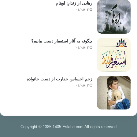
رهایی از زندانِ اوهام
۰۴/۰۸/۰۳
چگونه به آثار استغفار دست بیابیم؟
۰۴/۰۸/۰۳
زخمِ احساسِ حقارت از دستِ خانواده
۰۴/۰۸/۰۳
Copyright © 1385-1405 Eslahe.com All rights reserved