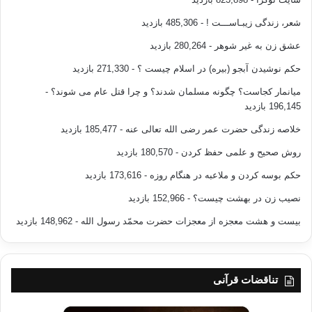
شعر، زندگی زیبـاســـت !
- 485,306 بازدید
عشق زن به غیر شوهر
- 280,264 بازدید
حکم نوشیدن آبجو (بیره) در اسلام چیست ؟
- 271,330 بازدید
میانمار کجاست؟ چگونه مسلمان شدند؟ و چرا قتل عام می شوند؟
-
196,145 بازدید
خلاصه زندگی حضرت عمر رضی الله تعالی عنه
- 185,477 بازدید
روش صحیح و علمی حفظ کردن
- 180,570 بازدید
حکم بوسه کردن و ملاعبه در هنگام روزه
- 173,616 بازدید
نصیب زن در بهشت چیست؟
- 152,966 بازدید
بیست و هشت معجزه از معجزات حضرت محمّد رسول الله
- 148,962 بازدید
تناقضات قرآنی