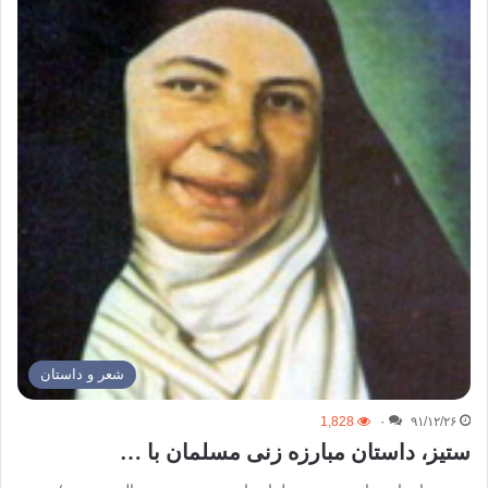
شعر و داستان
1,828
۰
۹۱/۱۲/۲۶
ستیز، داستان مبارزه زنی مسلمان با …